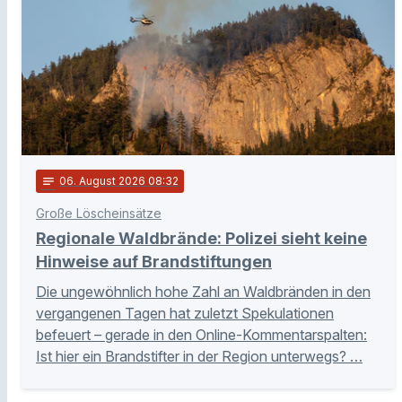
notes
06
. August 2026 08:32
Große Löscheinsätze
Regionale Waldbrände: Polizei sieht keine
Hinweise auf Brandstiftungen
Die ungewöhnlich hohe Zahl an Waldbränden in den
vergangenen Tagen hat zuletzt Spekulationen
befeuert – gerade in den Online-Kommentarspalten:
Ist hier ein Brandstifter in der Region unterwegs? …