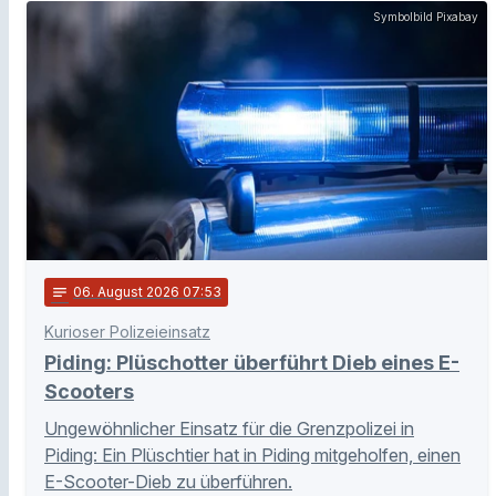
Symbolbild Pixabay
notes
06
. August 2026 07:53
Kurioser Polizeieinsatz
Piding: Plüschotter überführt Dieb eines E-
Scooters
Ungewöhnlicher Einsatz für die Grenzpolizei in
Piding: Ein Plüschtier hat in Piding mitgeholfen, einen
E-Scooter-Dieb zu überführen.