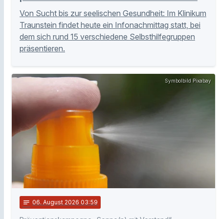
Von Sucht bis zur seelischen Gesundheit: Im Klinikum
Traunstein findet heute ein Infonachmittag statt, bei
dem sich rund 15 verschiedene Selbsthilfegruppen
präsentieren.
Symbolbild Pixabay
notes
06
. August 2026 03:59