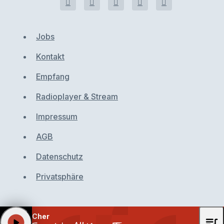
Jobs
Kontakt
Empfang
Radioplayer & Stream
Impressum
AGB
Datenschutz
Privatsphäre
Cher
queue_music
play_arrow