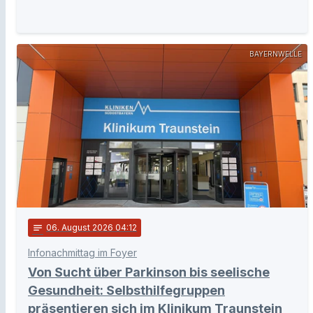
BAYERNWELLE
notes
06
. August 2026 04:12
Infonachmittag im Foyer
Von Sucht über Parkinson bis seelische
Gesundheit: Selbsthilfegruppen
präsentieren sich im Klinikum Traunstein