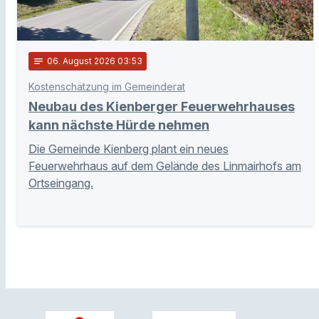
notes
06
. August 2026 03:53
Kostenschätzung im Gemeinderat
Neubau des Kienberger Feuerwehrhauses
kann nächste Hürde nehmen
Die Gemeinde Kienberg plant ein neues
Feuerwehrhaus auf dem Gelände des Linmairhofs am
Ortseingang.