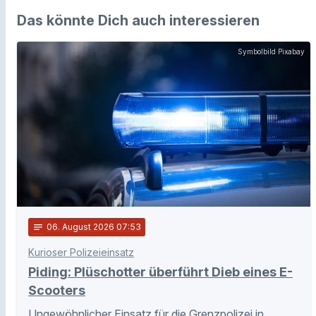
Das könnte Dich auch interessieren
Symbolbild Pixabay
notes
06
. August 2026 07:53
Kurioser Polizeieinsatz
Piding: Plüschotter überführt Dieb eines E-
Scooters
Ungewöhnlicher Einsatz für die Grenzpolizei in