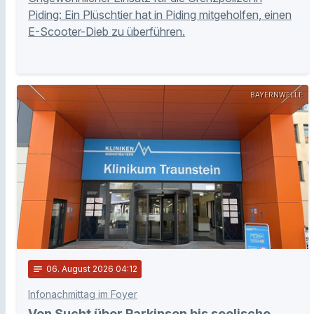
Piding: Ein Plüschtier hat in Piding mitgeholfen, einen
E-Scooter-Dieb zu überführen.
BAYERNWELLE
notes
06
. August 2026 04:12
Infonachmittag im Foyer
Von Sucht über Parkinson bis seelische