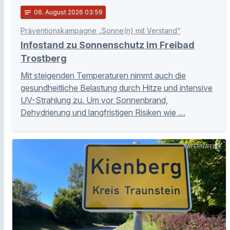
notes
06
. August 2026 03:59
Präventionskampagne „Sonne(n) mit Verstand“
Infostand zu Sonnenschutz im Freibad
Trostberg
Mit steigenden Temperaturen nimmt auch die
gesundheitliche Belastung durch Hitze und intensive
UV-Strahlung zu. Um vor Sonnenbrand,
Dehydrierung und langfristigen Risiken wie …
BAYERNWELLE