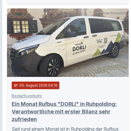
Gemeinde Ruhpolding
notes
05
. August 2026 04:10
Bedarfsverkehr
Ein Monat Rufbus "DORLI" in Ruhpolding:
Verantwortliche mit erster Bilanz sehr
zufrieden
Seit rund einem Monat ist in Ruhpolding der Rufbus