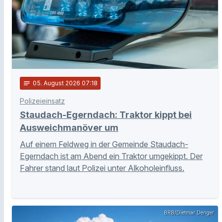
notes
05
. August 2026 07:18
Polizeieinsatz
Staudach-Egerndach: Traktor kippt bei
Ausweichmanöver um
Auf einem Feldweg in der Gemeinde Staudach-
Egerndach ist am Abend ein Traktor umgekippt. Der
Fahrer stand laut Polizei unter Alkoholeinfluss.
BRB/Dietmar Denger