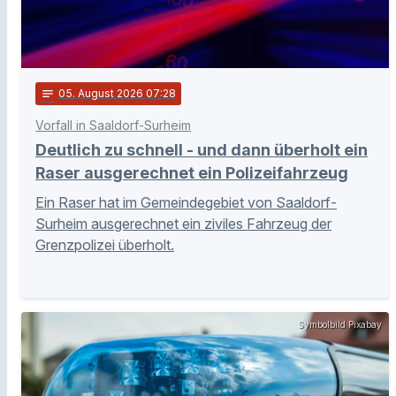
notes
05
. August 2026 07:28
Vorfall in Saaldorf-Surheim
Deutlich zu schnell - und dann überholt ein
Raser ausgerechnet ein Polizeifahrzeug
Ein Raser hat im Gemeindegebiet von Saaldorf-
Surheim ausgerechnet ein ziviles Fahrzeug der
Grenzpolizei überholt.
Symbolbild Pixabay