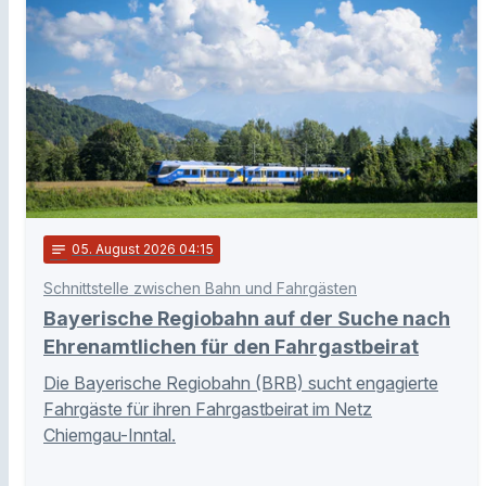
notes
05
. August 2026 04:15
Schnittstelle zwischen Bahn und Fahrgästen
Bayerische Regiobahn auf der Suche nach
Ehrenamtlichen für den Fahrgastbeirat
Die Bayerische Regiobahn (BRB) sucht engagierte
Fahrgäste für ihren Fahrgastbeirat im Netz
Chiemgau-Inntal.