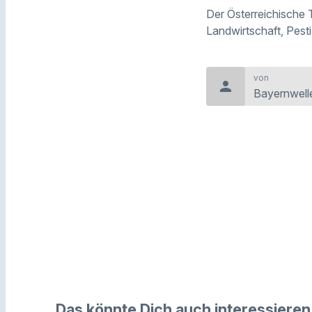
Der Österreichische T
Landwirtschaft, Pest
von
person
Bayernwell
Das könnte Dich auch interessieren