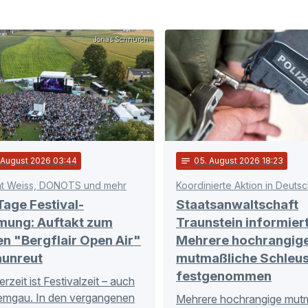
Jonas Schnürch
. August 2026 03:44
notes
05
. August 2026 18:23
t Weiss, DONOTS und mehr
Tage Festival-
Staatsanwaltschaft
mung: Auftakt zum
Traunstein informiert
en "Bergflair Open Air"
Mehrere hochrangig
aunreut
mutmaßliche Schleu
festgenommen
zeit ist Festivalzeit – auch
emgau. In den vergangenen
Mehrere hochrangige mut