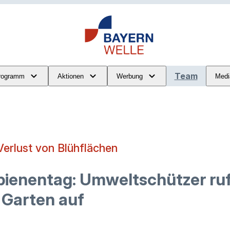
Team
rogramm
Aktionen
Werbung
Medi
Verlust von Blühflächen
ienentag: Umweltschützer ru
m Garten auf