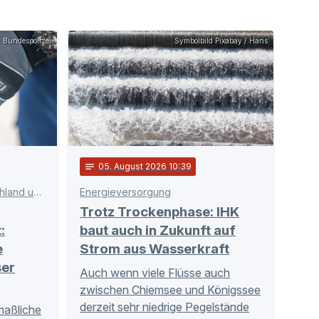
Bundespolizei
Symbolbild Pixabay / Hans
notes
05
. August 2026 10:39
Koordinierte Aktion in Deutschland und Serbien
Energieversorgung
Trotz Trockenphase: IHK
:
baut auch in Zukunft auf
e
Strom aus Wasserkraft
ser
Auch wenn viele Flüsse auch
zwischen Chiemsee und Königssee
derzeit sehr niedrige Pegelstände
maßliche