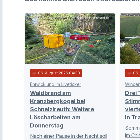
Landratsamt / Kreisfeuerwehrverband BGL
notes
06
. August 2026 04:30
notes
06
Entwicklung im Liveticker
Wincen
Waldbrand am
Drei 
Kranzbergkogel bei
Stim
Schneizlreuth: Weitere
viert
Löscharbeiten am
in Tr
Donnerstag
Sommer
im Chi
Nach einer Pause in der Nacht soll