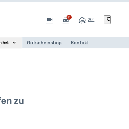
11
videocam
directions_car
search
20°
Gutscheinshop
Kontakt
athek
fen zu