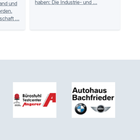
haben: Die Industrie- und …
land und
rden.
tschaft …