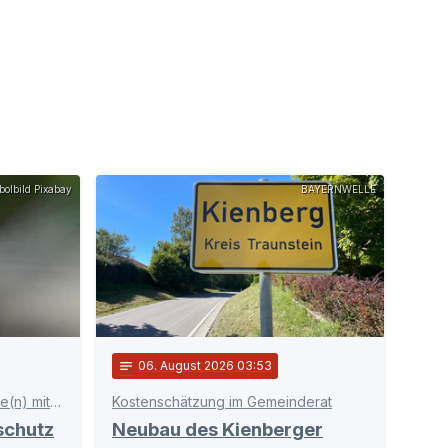
olbild Pixabay
BAYERNWELLE
notes
06
. August 2026 03:53
Präventionskampagne „Sonne(n) mit Verstand“
Kostenschätzung im Gemeinderat
schutz
Neubau des Kienberger