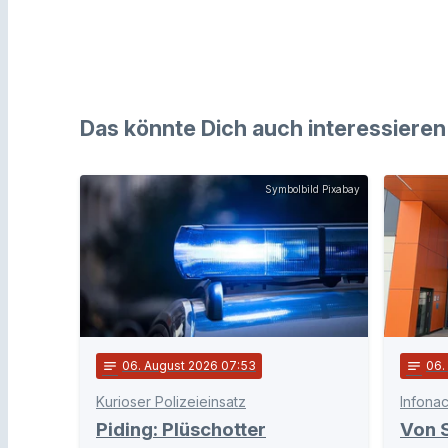
Das könnte Dich auch interessieren
Symbolbild Pixabay
notes
06
. August 2026 07:53
notes
06
.
Kurioser Polizeieinsatz
Infonac
Piding: Plüschotter
Von 