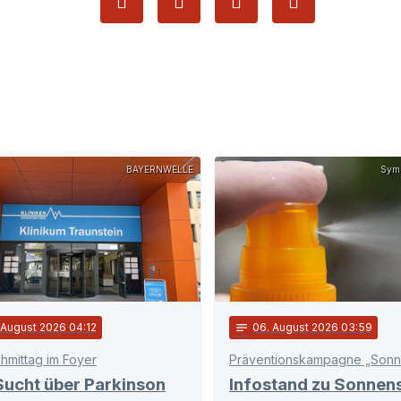
BAYERNWELLE
Symb
 August 2026 04:12
notes
06
. August 2026 03:59
hmittag im Foyer
Sucht über Parkinson
Infostand zu Sonnen