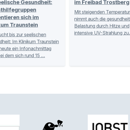
eelische Gesundheit:
im Freibad Trostberg
sthilfegruppen
Mit steigenden Temperatu
ntieren sich im
nimmt auch die gesundheit
kum Traunstein
Belastung durch Hitze und
intensive UV-Strahlung z
cht bis zur seelischen
heit: Im Klinikum Traunstein
 heute ein Infonachmittag
 bei dem sich rund 15 …