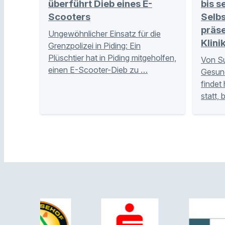
überführt Dieb eines E-
bis s
Scooters
Selb
präse
Ungewöhnlicher Einsatz für die
Klini
Grenzpolizei in Piding: Ein
Plüschtier hat in Piding mitgeholfen,
Von Su
einen E-Scooter-Dieb zu …
Gesund
findet
statt,