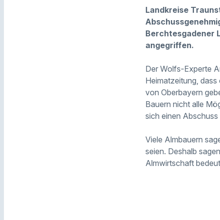
Landkreise Traunst
Abschussgenehmigu
Berchtesgadener L
angegriffen.
Der Wolfs-Experte An
Heimatzeitung, dass 
von Oberbayern geben
Bauern nicht alle Mö
sich einen Abschuss 
Viele Almbauern sag
seien. Deshalb sagen
Almwirtschaft bedeu