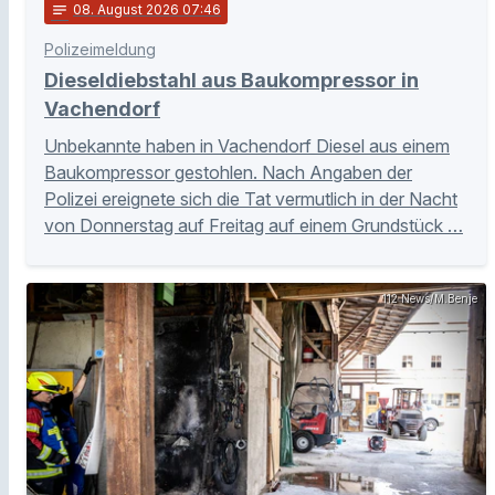
notes
08
. August 2026 07:46
Polizeimeldung
Dieseldiebstahl aus Baukompressor in
Vachendorf
Unbekannte haben in Vachendorf Diesel aus einem
Baukompressor gestohlen. Nach Angaben der
Polizei ereignete sich die Tat vermutlich in der Nacht
von Donnerstag auf Freitag auf einem Grundstück …
112 News/M.Benje