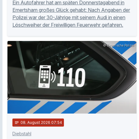
Ein Autofahrer hat am späten Donnerstagabend in
Emertsham großes Glück gehabt: Nach Angaben der
Polizei war der 30-Jährige mit seinem Audi in einen
Löschweiher der Freiwilligen Feuerwehr gefahren.
© Bayerische Polizei
notes
08
. August 2026 07:54
Diebstahl