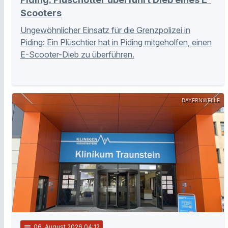
Scooters
Ungewöhnlicher Einsatz für die Grenzpolizei in
Piding: Ein Plüschtier hat in Piding mitgeholfen, einen
E-Scooter-Dieb zu überführen.
BAYERNWELLE
notes
06
. August 2026 04:12