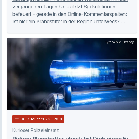
vergangenen Tagen hat zuletzt Spekulationen
befeuert – gerade in den Online-Kommentarspalten:
Ist hier ein Brandstifter in der Region unterwegs? …
Symbolbild Pixabay
notes
06
. August 2026 07:53
Kurioser Polizeieinsatz
Piding: Plüschotter überführt Dieb eines E-