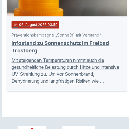
notes
06
. August 2026 03:59
Präventionskampagne „Sonne(n) mit Verstand“
Infostand zu Sonnenschutz im Freibad
Trostberg
Mit steigenden Temperaturen nimmt auch die
gesundheitliche Belastung durch Hitze und intensive
UV-Strahlung zu. Um vor Sonnenbrand,
Dehydrierung und langfristigen Risiken wie …