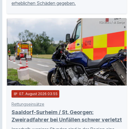
erheblichen Schäden gegeben.
112News / M.Benje
notes
07
. August 2026 03:55
Rettungseinsätze
Saaldorf-Surheim / St. Georgen:
Zweiradfahrer bei Unfällen schwer verletzt