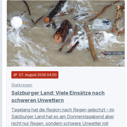
Symbolbild Pixabay
notes
07
. August 2026 04:00
Starkregen
Salzburger Land: Viele Einsätze nach
schweren Unwettern
Tagelang hat die Region nach Regen gelechzt – im
Salzburger Land hat es am Donnerstagabend aber
nicht nur Regen, sondern schwere Unwetter mit