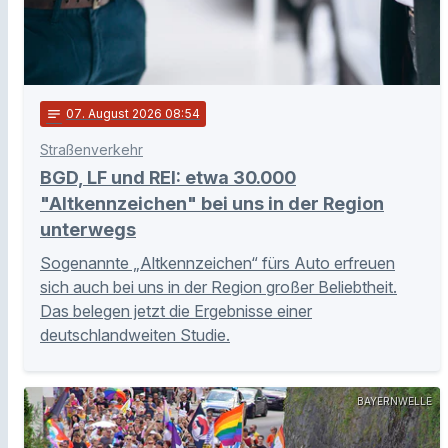
notes
07
. August 2026 08:54
Straßenverkehr
BGD, LF und REI: etwa 30.000
"Altkennzeichen" bei uns in der Region
unterwegs
Sogenannte „Altkennzeichen“ fürs Auto erfreuen
sich auch bei uns in der Region großer Beliebtheit.
Das belegen jetzt die Ergebnisse einer
deutschlandweiten Studie.
BAYERNWELLE