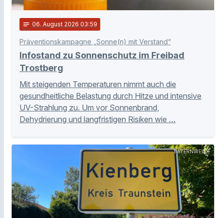
notes
06
. August 2026 03:59
Präventionskampagne „Sonne(n) mit Verstand“
Infostand zu Sonnenschutz im Freibad
Trostberg
Mit steigenden Temperaturen nimmt auch die
gesundheitliche Belastung durch Hitze und intensive
UV-Strahlung zu. Um vor Sonnenbrand,
Dehydrierung und langfristigen Risiken wie …
BAYERNWELLE