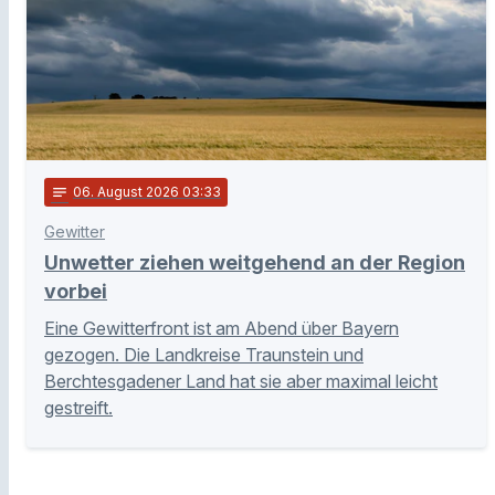
notes
06
. August 2026 03:33
Gewitter
Unwetter ziehen weitgehend an der Region
vorbei
Eine Gewitterfront ist am Abend über Bayern
gezogen. Die Landkreise Traunstein und
Berchtesgadener Land hat sie aber maximal leicht
gestreift.