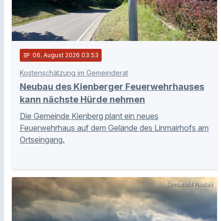
notes
06
. August 2026 03:53
Kostenschätzung im Gemeinderat
Neubau des Kienberger Feuerwehrhauses
kann nächste Hürde nehmen
Die Gemeinde Kienberg plant ein neues
Feuerwehrhaus auf dem Gelände des Linmairhofs am
Ortseingang.
Symbolbild Pixabay