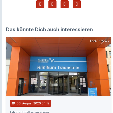
Das könnte Dich auch interessieren
BAYERNWELLE
notes
06
. August 2026 04:12
Infonachmittag im Foyer