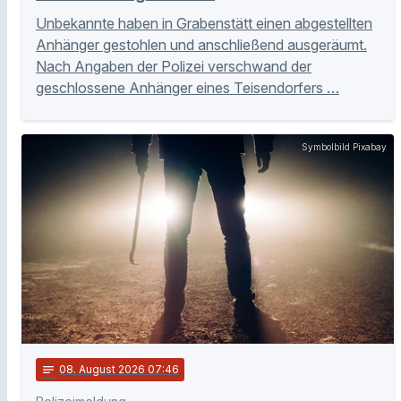
Unbekannte haben in Grabenstätt einen abgestellten
Anhänger gestohlen und anschließend ausgeräumt.
Nach Angaben der Polizei verschwand der
geschlossene Anhänger eines Teisendorfers …
Symbolbild Pixabay
notes
08
. August 2026 07:46