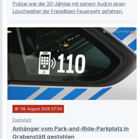
Polizei war der 30-Jährige mit seinem Audi in einen
Löschweiher der Freiwilligen Feuerwehr gefahren.
© Bayerische Polizei
notes
08
. August 2026 07:54
Diebstahl
Anhänger vom Park-and-Ride-Parkplatz in
Grabenstätt gestohlen