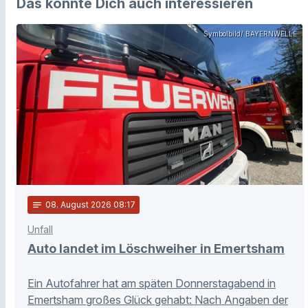
Das könnte Dich auch interessieren
Symbolbild/ BAYERNWELLE
notes
08
. August 2026 08:17
Unfall
Auto landet im Löschweiher in Emertsham
Ein Autofahrer hat am späten Donnerstagabend in
Emertsham großes Glück gehabt: Nach Angaben der