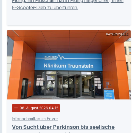
Piding: Ein Plüschtier hat in Piding mitgeholfen, einen
E-Scooter-Dieb zu überführen.
BAYERNWELLE
notes
06
. August 2026 04:12
Infonachmittag im Foyer
Von Sucht über Parkinson bis seelische