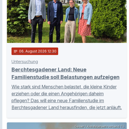
notes
06
. August 2026 12:30
Untersuchung
Berchtesgadener Land: Neue
Familienstudie soll Belastungen aufzeigen
Wie stark sind Menschen belastet, die kleine Kinder
erziehen oder die einen Angehörigen daheim
pflegen? Das will eine neue Familienstudie im
Berchtesgadener Land herausfinden, die jetzt anläuft.
Gasser / Kreisfeuerwehrverband TS