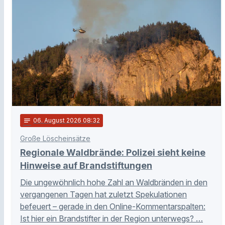
notes
06
. August 2026 08:32
Große Löscheinsätze
Regionale Waldbrände: Polizei sieht keine
Hinweise auf Brandstiftungen
Die ungewöhnlich hohe Zahl an Waldbränden in den
vergangenen Tagen hat zuletzt Spekulationen
befeuert – gerade in den Online-Kommentarspalten:
Ist hier ein Brandstifter in der Region unterwegs? …