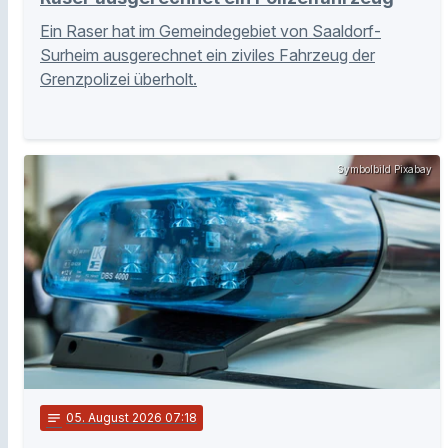
Ein Raser hat im Gemeindegebiet von Saaldorf-
Surheim ausgerechnet ein ziviles Fahrzeug der
Grenzpolizei überholt.
Symbolbild Pixabay
notes
05
. August 2026 07:18