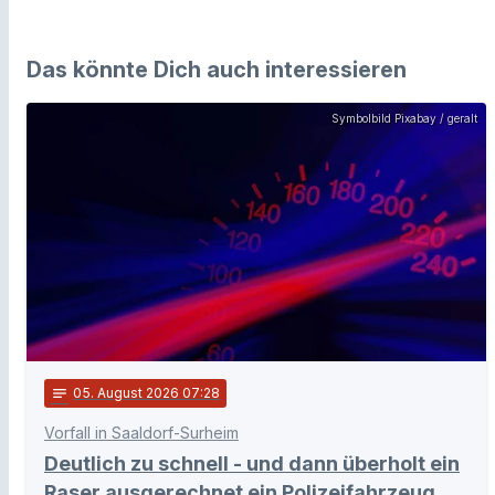
Das könnte Dich auch interessieren
Symbolbild Pixabay / geralt
notes
05
. August 2026 07:28
Vorfall in Saaldorf-Surheim
Deutlich zu schnell - und dann überholt ein
Raser ausgerechnet ein Polizeifahrzeug