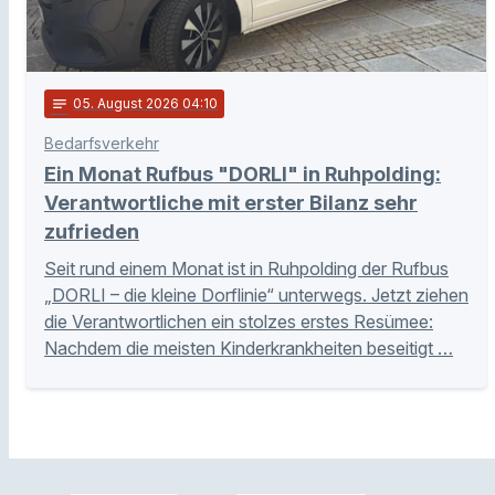
notes
05
. August 2026 04:10
Bedarfsverkehr
Ein Monat Rufbus "DORLI" in Ruhpolding:
Verantwortliche mit erster Bilanz sehr
zufrieden
Seit rund einem Monat ist in Ruhpolding der Rufbus
„DORLI – die kleine Dorflinie“ unterwegs. Jetzt ziehen
die Verantwortlichen ein stolzes erstes Resümee:
Nachdem die meisten Kinderkrankheiten beseitigt …