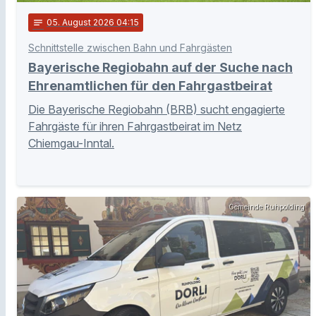
notes
05
. August 2026 04:15
Schnittstelle zwischen Bahn und Fahrgästen
Bayerische Regiobahn auf der Suche nach
Ehrenamtlichen für den Fahrgastbeirat
Die Bayerische Regiobahn (BRB) sucht engagierte
Fahrgäste für ihren Fahrgastbeirat im Netz
Chiemgau-Inntal.
Gemeinde Ruhpolding