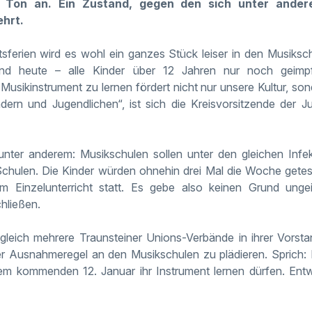
 Ton an. Ein Zustand, gegen den sich unter ander
ehrt.
ferien wird es wohl ein ganzes Stück leiser in den Musiksc
nd heute – alle Kinder über 12 Jahren nur noch geim
 Musikinstrument zu lernen fördert nicht nur unsere Kultur, so
dern und Jugendlichen“, ist sich die Kreisvorsitzende der
 unter anderem: Musikschulen sollen unter den gleichen In
Schulen. Die Kinder würden ohnehin drei Mal die Woche getes
m Einzelunterricht statt. Es gebe also keinen Grund unge
hließen.
 gleich mehrere
Traunsteiner
Unions-Verbände in ihrer Vorstan
er Ausnahmeregel an den Musikschulen zu plädieren. Sprich: 
em kommenden 12. Januar ihr Instrument lernen dürfen. Ent