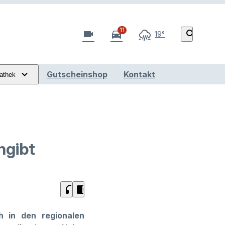
11
videocam
directions_car
search
19°
Gutscheinshop
Kontakt
athek
ngibt
headphones
chrome_reader_mode
 in den regionalen