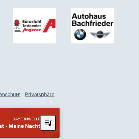
enschutz
Privatsphäre
BAYERNWELLE
queue_music
at - Meine Nacht