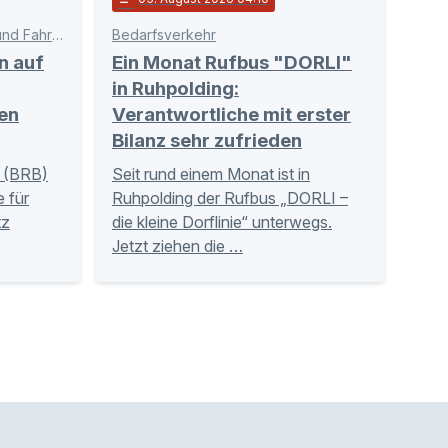
Schnittstelle zwischen Bahn und Fahrgästen
Bedarfsverkehr
n auf
Ein Monat Rufbus "DORLI"
in Ruhpolding:
en
Verantwortliche mit erster
Bilanz sehr zufrieden
 (BRB)
Seit rund einem Monat ist in
 für
Ruhpolding der Rufbus „DORLI –
tz
die kleine Dorflinie“ unterwegs.
Jetzt ziehen die …