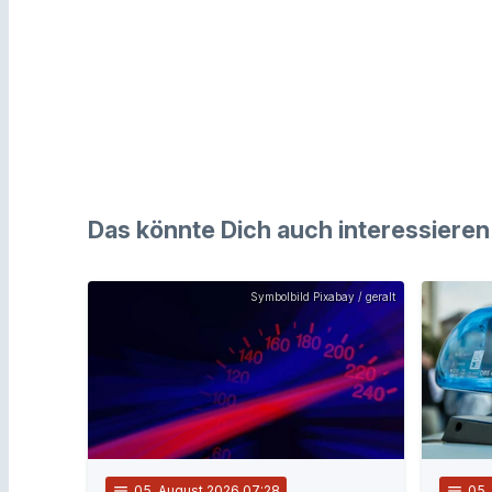
Das könnte Dich auch interessieren
Symbolbild Pixabay / geralt
notes
05
. August 2026 07:28
notes
05