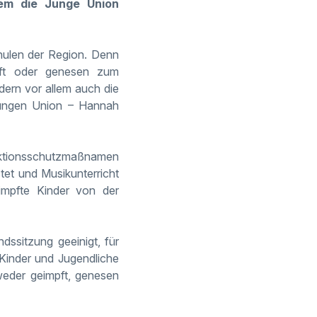
em die Junge Union
hulen der Region. Denn
pft oder genesen zum
ndern vor allem auch die
 Jungen Union –
Hannah
fektionsschutzmaßnamen
tet und Musikunterricht
impfte Kinder von der
dssitzung geeinigt, für
Kinder und Jugendliche
weder geimpft, genesen