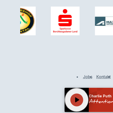
Jobs
Kontakt
Charlie Puth
play_arrow
Attentio