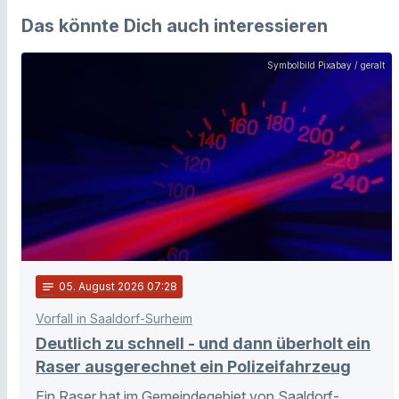
Das könnte Dich auch interessieren
Symbolbild Pixabay / geralt
notes
05
. August 2026 07:28
Vorfall in Saaldorf-Surheim
Deutlich zu schnell - und dann überholt ein
Raser ausgerechnet ein Polizeifahrzeug
Ein Raser hat im Gemeindegebiet von Saaldorf-