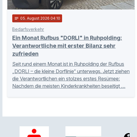
notes
05
. August 2026 04:10
Bedarfsverkehr
Ein Monat Rufbus "DORLI" in Ruhpolding:
Verantwortliche mit erster Bilanz sehr
zufrieden
Seit rund einem Monat ist in Ruhpolding der Rufbus
„DORLI – die kleine Dorflinie“ unterwegs. Jetzt ziehen
die Verantwortlichen ein stolzes erstes Resümee:
Nachdem die meisten Kinderkrankheiten beseitigt …