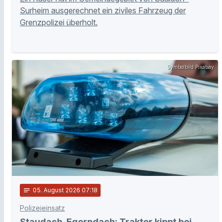
Surheim ausgerechnet ein ziviles Fahrzeug der
Grenzpolizei überholt.
Symbolbild Pixabay
notes
05
. August 2026 07:18
Polizeieinsatz
Staudach-Egerndach: Traktor kippt bei