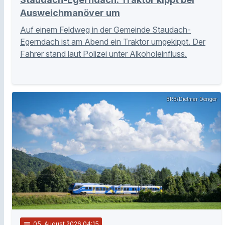
Ausweichmanöver um
Auf einem Feldweg in der Gemeinde Staudach-
Egerndach ist am Abend ein Traktor umgekippt. Der
Fahrer stand laut Polizei unter Alkoholeinfluss.
BRB/Dietmar Denger
notes
05
. August 2026 04:15