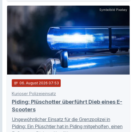
Symbolbild Pixabay
notes
06
. August 2026 07:53
Kurioser Polizeieinsatz
Piding: Plüschotter überführt Dieb eines E-
Scooters
Ungewöhnlicher Einsatz für die Grenzpolizei in
Piding: Ein Plüschtier hat in Piding mitgeholfen, einen