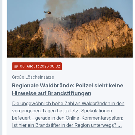
notes
06
. August 2026 08:32
Große Löscheinsätze
Regionale Waldbrände: Polizei sieht keine
Hinweise auf Brandstiftungen
Die ungewöhnlich hohe Zahl an Waldbränden in den
vergangenen Tagen hat zuletzt Spekulationen
befeuert – gerade in den Online-Kommentarspalten:
Ist hier ein Brandstifter in der Region unterwegs? …