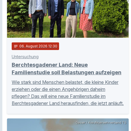
notes
06
. August 2026 12:30
Untersuchung
Berchtesgadener Land: Neue
Familienstudie soll Belastungen aufzeigen
Wie stark sind Menschen belastet, die kleine Kinder
erziehen oder die einen Angehörigen daheim
pflegen? Das will eine neue Familienstudie im
Berchtesgadener Land herausfinden, die jetzt anläuft.
Gasser / Kreisfeuerwehrverband TS