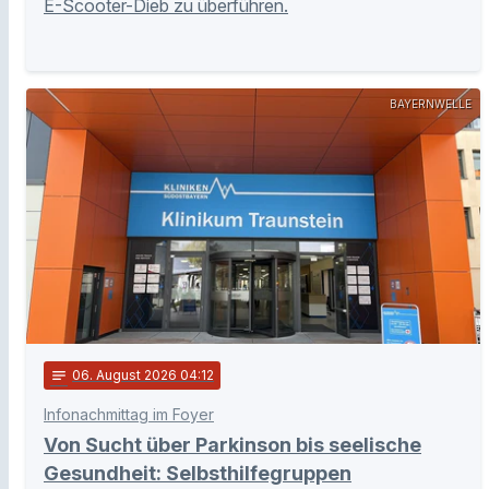
E-Scooter-Dieb zu überführen.
BAYERNWELLE
notes
06
. August 2026 04:12
Infonachmittag im Foyer
Von Sucht über Parkinson bis seelische
Gesundheit: Selbsthilfegruppen