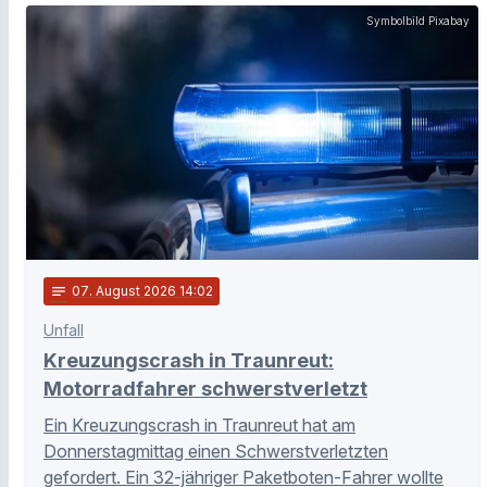
Symbolbild Pixabay
notes
07
. August 2026 14:02
Unfall
Kreuzungscrash in Traunreut:
Motorradfahrer schwerstverletzt
Ein Kreuzungscrash in Traunreut hat am
Donnerstagmittag einen Schwerstverletzten
gefordert. Ein 32-jähriger Paketboten-Fahrer wollte