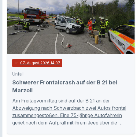
notes
07
. August 2026 14:07
Unfall
Schwerer Frontalcrash auf der B 21 bei
Marzoll
Am Freitagvormittag sind auf der B 21 an der
Abzweigung nach Schwarzbach zwei Autos frontal
zusammengestoßen. Eine 75-jährige Autofahrerin
geriet nach dem Aufprall mit ihrem Jeep über die …