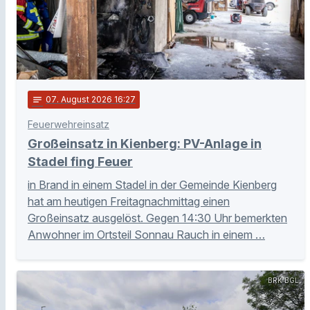
notes
07
. August 2026 16:27
Feuerwehreinsatz
Großeinsatz in Kienberg: PV-Anlage in
Stadel fing Feuer
in Brand in einem Stadel in der Gemeinde Kienberg
hat am heutigen Freitagnachmittag einen
Großeinsatz ausgelöst. Gegen 14:30 Uhr bemerkten
Anwohner im Ortsteil Sonnau Rauch in einem …
BRK BGL