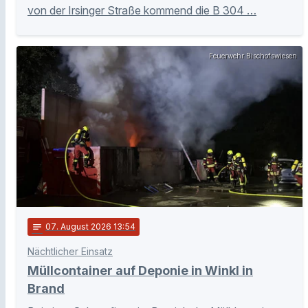
von der Irsinger Straße kommend die B 304 …
Feuerwehr Bischofswiesen
notes
07
. August 2026 13:54
Nächtlicher Einsatz
Müllcontainer auf Deponie in Winkl in
Brand