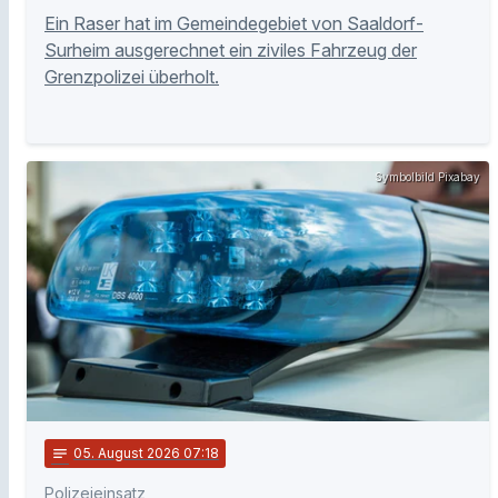
Ein Raser hat im Gemeindegebiet von Saaldorf-
Surheim ausgerechnet ein ziviles Fahrzeug der
Grenzpolizei überholt.
Symbolbild Pixabay
notes
05
. August 2026 07:18
Polizeieinsatz