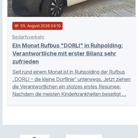
notes
05
. August 2026 04:10
Bedarfsverkehr
Ein Monat Rufbus "DORLI" in Ruhpolding:
Verantwortliche mit erster Bilanz sehr
zufrieden
Seit rund einem Monat ist in Ruhpolding der Rufbus
„DORLI – die kleine Dorflinie“ unterwegs. Jetzt ziehen
die Verantwortlichen ein stolzes erstes Resümee:
Nachdem die meisten Kinderkrankheiten beseitigt …