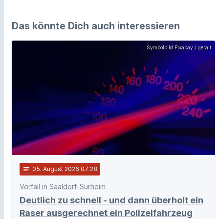
Das könnte Dich auch interessieren
Symbolbild Pixabay / geralt
notes
05
. August 2026 07:28
Vorfall in Saaldorf-Surheim
Deutlich zu schnell - und dann überholt ein
Raser ausgerechnet ein Polizeifahrzeug