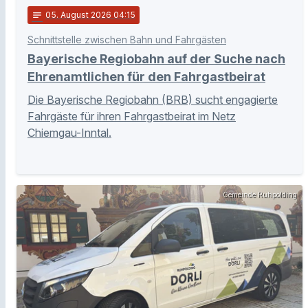
notes
05
. August 2026 04:15
Schnittstelle zwischen Bahn und Fahrgästen
Bayerische Regiobahn auf der Suche nach
Ehrenamtlichen für den Fahrgastbeirat
Die Bayerische Regiobahn (BRB) sucht engagierte
Fahrgäste für ihren Fahrgastbeirat im Netz
Chiemgau-Inntal.
Gemeinde Ruhpolding