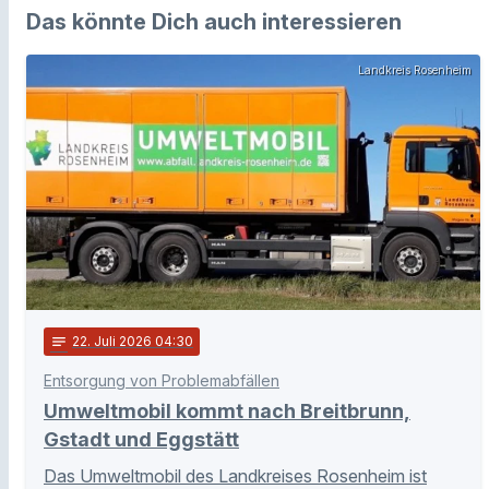
Das könnte Dich auch interessieren
Landkreis Rosenheim
notes
22
. Juli 2026 04:30
Entsorgung von Problemabfällen
Umweltmobil kommt nach Breitbrunn,
Gstadt und Eggstätt
Das Umweltmobil des Landkreises Rosenheim ist