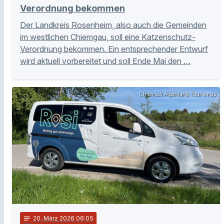
Verordnung bekommen
Der Landkreis Rosenheim, also auch die Gemeinden
im westlichen Chiemgau, soll eine Katzenschutz-
Verordnung bekommen. Ein entsprechender Entwurf
wird aktuell vorbereitet und soll Ende Mai den …
Chiemsee Alpenland Tourismus
notes
20
. März 2026 06:05