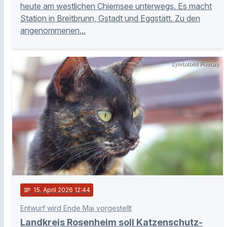
heute am westlichen Chiemsee unterwegs. Es macht
Station in Breitbrunn, Gstadt und Eggstätt. Zu den
angenommenen...
Symbolbild Pixabay
notes
15
. April 2026 12:44
Entwurf wird Ende Mai vorgestellt
Landkreis Rosenheim soll Katzenschutz-