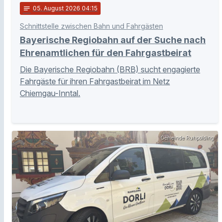
notes
05
. August 2026 04:15
Schnittstelle zwischen Bahn und Fahrgästen
Bayerische Regiobahn auf der Suche nach
Ehrenamtlichen für den Fahrgastbeirat
Die Bayerische Regiobahn (BRB) sucht engagierte
Fahrgäste für ihren Fahrgastbeirat im Netz
Chiemgau-Inntal.
Gemeinde Ruhpolding