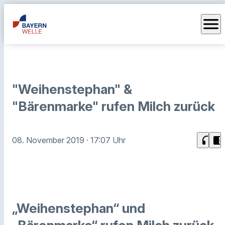
menu
"Weihenstephan" &
"Bärenmarke" rufen Milch zurück
headphones
chrome_reader_mode
08. November 2019
· 17:07 Uhr
„Weihenstephan“ und