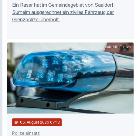
Ein Raser hat im Gemeindegebiet von Saaldorf-
Surheim ausgerechnet ein ziviles Fahrzeug der
Grenzpolizei überholt.
Symbolbild Pixabay
notes
05
. August 2026 07:18
Polizeieinsatz