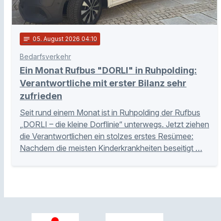
notes
05
. August 2026 04:10
Bedarfsverkehr
Ein Monat Rufbus "DORLI" in Ruhpolding:
Verantwortliche mit erster Bilanz sehr
zufrieden
Seit rund einem Monat ist in Ruhpolding der Rufbus
„DORLI – die kleine Dorflinie“ unterwegs. Jetzt ziehen
die Verantwortlichen ein stolzes erstes Resümee:
Nachdem die meisten Kinderkrankheiten beseitigt …