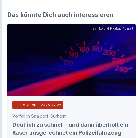
Das könnte Dich auch interessieren
Symbolbild Pixabay / geralt
notes
05
. August 2026 07:28
Vorfall in Saaldorf-Surheim
Deutlich zu schnell - und dann überholt ein
Raser ausgerechnet ein Polizeifahrzeug