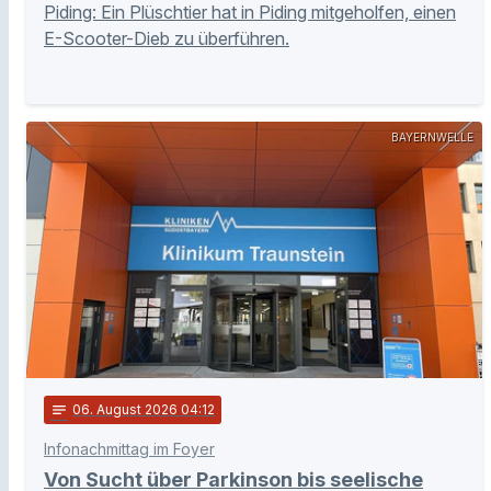
Piding: Ein Plüschtier hat in Piding mitgeholfen, einen
E-Scooter-Dieb zu überführen.
BAYERNWELLE
notes
06
. August 2026 04:12
Infonachmittag im Foyer
Von Sucht über Parkinson bis seelische