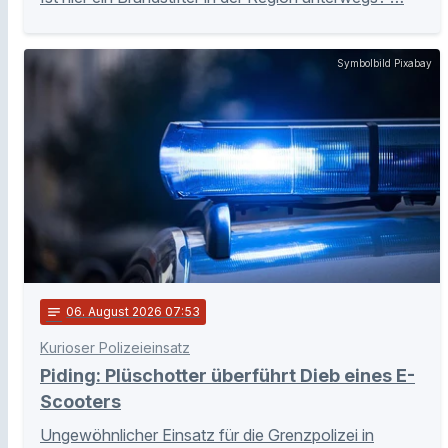
Symbolbild Pixabay
notes
06
. August 2026 07:53
Kurioser Polizeieinsatz
Piding: Plüschotter überführt Dieb eines E-
Scooters
Ungewöhnlicher Einsatz für die Grenzpolizei in