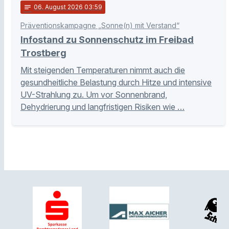
notes
06
. August 2026 03:59
Präventionskampagne „Sonne(n) mit Verstand“
Infostand zu Sonnenschutz im Freibad
Trostberg
Mit steigenden Temperaturen nimmt auch die
gesundheitliche Belastung durch Hitze und intensive
UV-Strahlung zu. Um vor Sonnenbrand,
Dehydrierung und langfristigen Risiken wie …