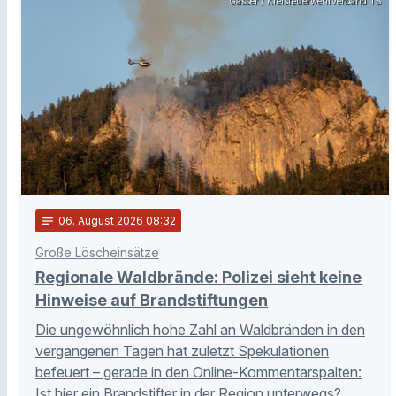
Gasser / Kreisfeuerwehrverband TS
notes
06
. August 2026 08:32
Große Löscheinsätze
Regionale Waldbrände: Polizei sieht keine
Hinweise auf Brandstiftungen
Die ungewöhnlich hohe Zahl an Waldbränden in den
vergangenen Tagen hat zuletzt Spekulationen
befeuert – gerade in den Online-Kommentarspalten:
Ist hier ein Brandstifter in der Region unterwegs? …