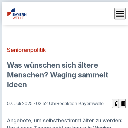
menu
Seniorenpolitik
Was wünschen sich ältere
Menschen? Waging sammelt
Ideen
headphones
chrome_reader_mode
07. Juli 2025
· 02:52 Uhr
Redaktion Bayernwelle
Angebote, um selbstbestimmt älter zu werden:
Um dieses Thema geht es heute in Waging.