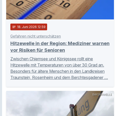
notes
18
. Juni 2026 12:59
Gefahren nicht unterschätzen
Hitzewelle in der Region: Mediziner warnen
vor Risiken für Senioren
Zwischen Chiemsee und Königssee rollt eine
Hitzewelle mit Temperaturen von über 30 Grad an.
Besonders für ältere Menschen in den Landkreisen
Traunstein, Rosenheim und dem Berchtesgadener …
BAYERNWELLE