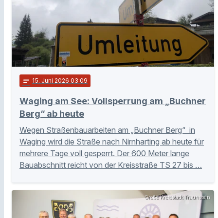
notes
15
. Juni 2026 03:09
Waging am See: Vollsperrung am „Buchner
Berg“ ab heute
Wegen Straßenbauarbeiten am „Buchner Berg“ in
Waging wird die Straße nach Nirnharting ab heute für
mehrere Tage voll gesperrt. Der 600 Meter lange
Bauabschnitt reicht von der Kreisstraße TS 27 bis …
Große Kreisstadt Traunstein