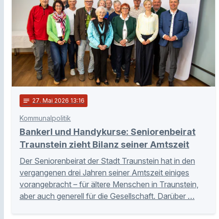
notes
27
. Mai 2026 13:16
Kommunalpolitik
Bankerl und Handykurse: Seniorenbeirat
Traunstein zieht Bilanz seiner Amtszeit
Der Seniorenbeirat der Stadt Traunstein hat in den
vergangenen drei Jahren seiner Amtszeit einiges
vorangebracht – für ältere Menschen in Traunstein,
aber auch generell für die Gesellschaft. Darüber …