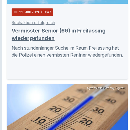
notes
22
. Juli 2026 03:47
Suchaktion erfolgreich
Vermisster Senior (66) in Freilassing
wiedergefunden
Nach stundenlanger Suche im Raum Freilassing hat
die Polizei einen vermissten Rentner wiedergefunden.
Symbolbild Pixabay / geralt