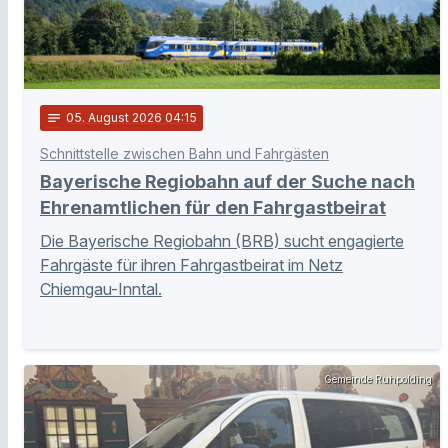
notes
05
. August 2026 04:15
Schnittstelle zwischen Bahn und Fahrgästen
Bayerische Regiobahn auf der Suche nach
Ehrenamtlichen für den Fahrgastbeirat
Die Bayerische Regiobahn (BRB) sucht engagierte
Fahrgäste für ihren Fahrgastbeirat im Netz
Chiemgau-Inntal.
Gemeinde Ruhpolding