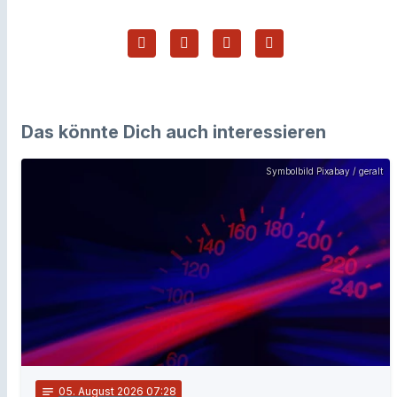
Das könnte Dich auch interessieren
Symbolbild Pixabay / geralt
notes
05
. August 2026 07:28