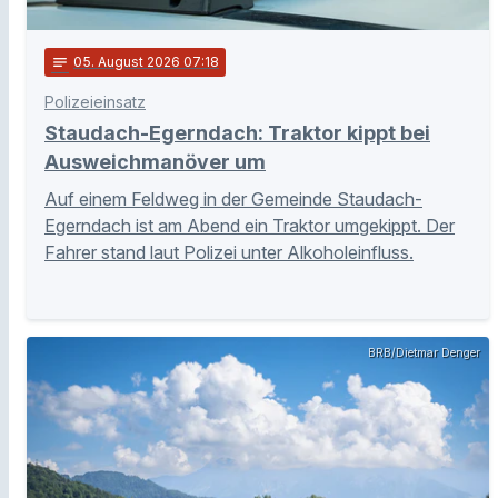
notes
05
. August 2026 07:18
Polizeieinsatz
Staudach-Egerndach: Traktor kippt bei
Ausweichmanöver um
Auf einem Feldweg in der Gemeinde Staudach-
Egerndach ist am Abend ein Traktor umgekippt. Der
Fahrer stand laut Polizei unter Alkoholeinfluss.
BRB/Dietmar Denger