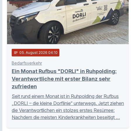
notes
05
. August 2026 04:10
Bedarfsverkehr
Ein Monat Rufbus "DORLI" in Ruhpolding:
Verantwortliche mit erster Bilanz sehr
zufrieden
Seit rund einem Monat ist in Ruhpolding der Rufbus
„DORLI – die kleine Dorflinie“ unterwegs. Jetzt ziehen
die Verantwortlichen ein stolzes erstes Resümee:
Nachdem die meisten Kinderkrankheiten beseitigt …