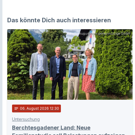
Das könnte Dich auch interessieren
Augustinum gemeinnützige GmbH
notes
06
. August 2026 12:30
Untersuchung
Berchtesgadener Land: Neue