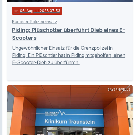
notes
06
. August 2026 07:53
Kurioser Polizeieinsatz
Piding: Plüschotter überführt Dieb eines E-
Scooters
Ungewöhnlicher Einsatz für die Grenzpolizei in
Piding: Ein Plüschtier hat in Piding mitgeholfen, einen
E-Scooter-Dieb zu überführen.
BAYERNWELLE