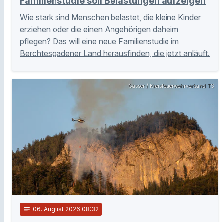
Familienstudie soll Belastungen aufzeigen
Wie stark sind Menschen belastet, die kleine Kinder
erziehen oder die einen Angehörigen daheim
pflegen? Das will eine neue Familienstudie im
Berchtesgadener Land herausfinden, die jetzt anläuft.
Gasser / Kreisfeuerwehrverband TS
notes
06
. August 2026 08:32