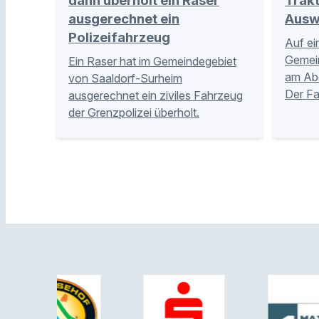
dann überholt ein Raser
Trakt
ausgerechnet ein
Ausw
Polizeifahrzeug
Auf ei
Gemei
Ein Raser hat im Gemeindegebiet
am Abe
von Saaldorf-Surheim
Der Fa
ausgerechnet ein ziviles Fahrzeug
der Grenzpolizei überholt.