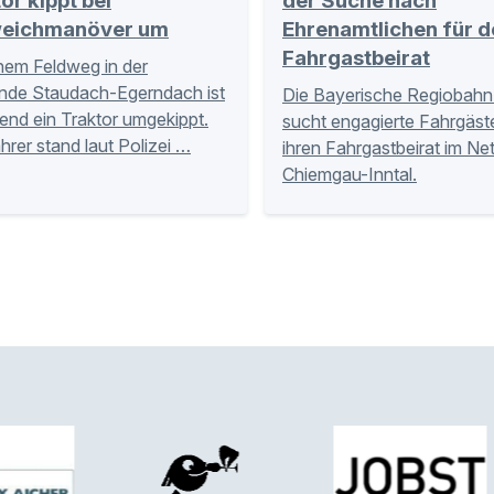
or kippt bei
der Suche nach
eichmanöver um
Ehrenamtlichen für d
Fahrgastbeirat
nem Feldweg in der
nde Staudach-Egerndach ist
Die Bayerische Regiobahn
nd ein Traktor umgekippt.
sucht engagierte Fahrgäste
hrer stand laut Polizei …
ihren Fahrgastbeirat im Ne
Chiemgau-Inntal.