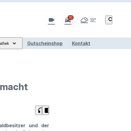
10
videocam
directions_car
search
19°
Gutscheinshop
Kontakt
athek
 macht
headphones
chrome_reader_mode
ldbesitzer und der