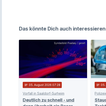
Das könnte Dich auch interessieren
Symbolbild Pixabay / geralt
notes
05
. August 2026 07:28
notes
05
Vorfall in Saaldorf-Surheim
Polizei
Deutlich zu schnell - und
Stau