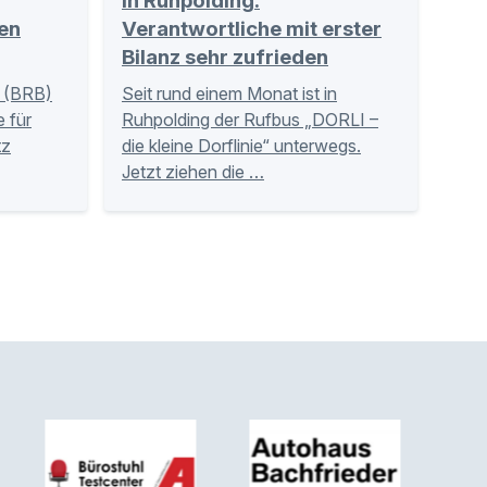
in Ruhpolding:
en
Verantwortliche mit erster
Bilanz sehr zufrieden
 (BRB)
Seit rund einem Monat ist in
 für
Ruhpolding der Rufbus „DORLI –
tz
die kleine Dorflinie“ unterwegs.
Jetzt ziehen die …