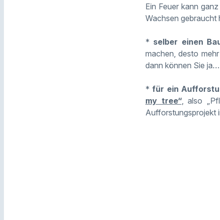
Ein Feuer kann ganz 
Wachsen gebraucht h
*
selber einen Ba
machen, desto mehr 
dann können Sie ja…
*
für ein Aufforst
my tree“
, also „P
Aufforstungsprojekt 