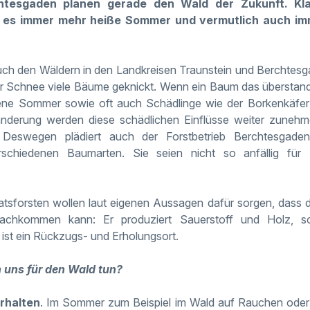
htesgaden planen gerade den Wald der Zukunft. Klar
 es immer mehr heiße Sommer und vermutlich auch im
uch den Wäldern in den Landkreisen Traunstein und Berchtesg
der Schnee viele Bäume geknickt. Wenn ein Baum das überstan
ene Sommer sowie oft auch Schädlinge wie der Borkenkäfer
änderung werden diese schädlichen Einflüsse weiter zunehm
 Deswegen plädiert auch der Forstbetrieb Berchtesgade
rschiedenen Baumarten. Sie seien nicht so anfällig für 
atsforsten wollen laut eigenen Aussagen dafür sorgen, dass 
achkommen kann: Er produziert Sauerstoff und Holz, sc
st ein Rückzugs- und Erholungsort.
 uns für den Wald tun?
erhalten
. Im Sommer zum Beispiel im Wald auf Rauchen oder 