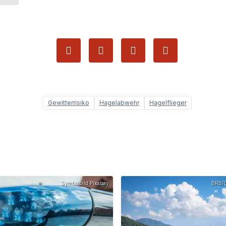
Gewitterrisiko
Hagelabwehr
Hagelflieger
Symbolbild Pixabay
BRB/D