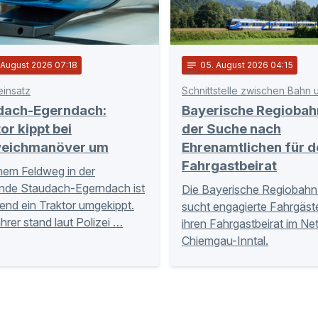
. August 2026 07:18
notes
05
. August 2026 04:15
einsatz
dach-Egerndach:
Bayerische Regiobah
or kippt bei
der Suche nach
eichmanöver um
Ehrenamtlichen für d
Fahrgastbeirat
nem Feldweg in der
nde Staudach-Egerndach ist
Die Bayerische Regiobahn
nd ein Traktor umgekippt.
sucht engagierte Fahrgäste
hrer stand laut Polizei …
ihren Fahrgastbeirat im Ne
Chiemgau-Inntal.