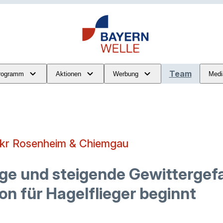
Team
rogramm
Aktionen
Werbung
Medi
Lkr Rosenheim & Chiemgau
e und steigende Gewittergefa
n für Hagelflieger beginnt