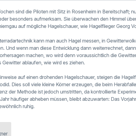
Wochen sind die Piloten mit Sitz in Rosenheim in Bereitschaft; 
der besonders aufmerksam. Sie überwachen den Himmel über
emgau auf mögliche Hagelschauer, wie Hagelflieger Georg Vog
terradartechnik kann man auch Hagel messen, in Gewitterwol
n.
Und wenn man diese Entwicklung dann weiterrechnet, dan
Vorhersagen machen,
wo wird denn voraussichtlich die Gewitter
s Gewitter ablaufen, wie wird es ziehen.
Hinweise auf einen drohenden Hagelschauer, steigen die Hagelf
jodid. Dies soll viele kleine Körner erzeugen, die beim Herabfal
enz der Methode ist jedoch umstritten, da kontrollierte Experi
 Jahr häufiger abheben müssen, bleibt abzuwarten: Das Vorjahr 
wöhnlich ruhig.
tner