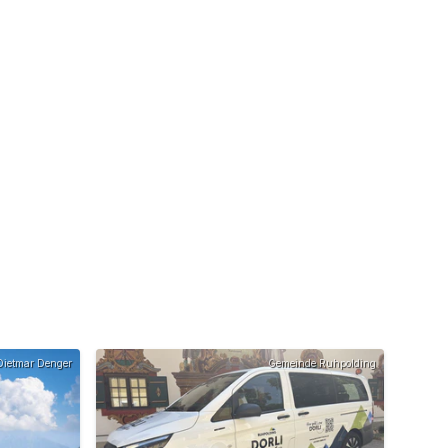
ietmar Denger
Gemeinde Ruhpolding