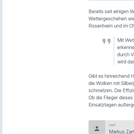
Bereits seit einigen 
Wettergeschehen wie
Rosenheim und im Chi
Mit Wet
erkenne
durch 
wird da
Gibt es hinreichend 
die Wolken mit Silber
schmelzen. Die Effizi
Ob die Flieger dieses
Einsatztagen außerge
von
person
Markus Zar