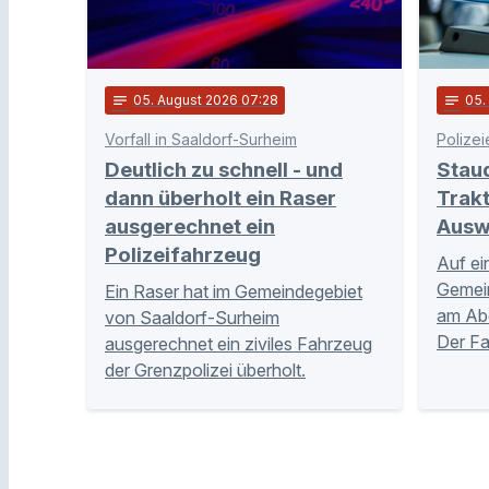
notes
05
. August 2026 07:28
notes
05
Vorfall in Saaldorf-Surheim
Polizei
Deutlich zu schnell - und
Stau
dann überholt ein Raser
Trakt
ausgerechnet ein
Ausw
Polizeifahrzeug
Auf ei
Gemei
Ein Raser hat im Gemeindegebiet
am Abe
von Saaldorf-Surheim
Der Fa
ausgerechnet ein ziviles Fahrzeug
der Grenzpolizei überholt.