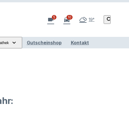
5
10
videocam
directions_car
search
19°
Gutscheinshop
Kontakt
athek
hr: