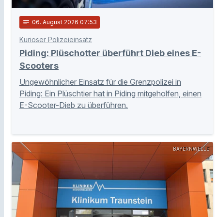
notes
06
. August 2026 07:53
Kurioser Polizeieinsatz
Piding: Plüschotter überführt Dieb eines E-
Scooters
Ungewöhnlicher Einsatz für die Grenzpolizei in
Piding: Ein Plüschtier hat in Piding mitgeholfen, einen
E-Scooter-Dieb zu überführen.
BAYERNWELLE