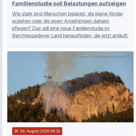
Familienstudie soll Belastungen aufzeigen
Wie stark sind Menschen belastet, die kleine Kinder
erziehen oder die einen Angehörigen daheim
pflegen? Das will eine neue Familienstudie im
Berchtesgadener Land herausfinden, die jetzt anläuft.
Gasser / Kreisfeuerwehrverband TS
notes
06
. August 2026 08:32