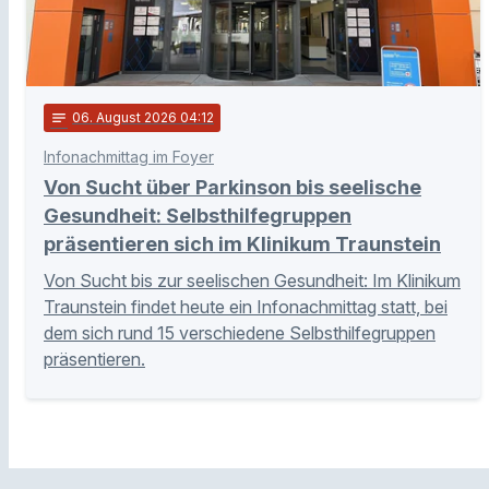
notes
06
. August 2026 04:12
Infonachmittag im Foyer
Von Sucht über Parkinson bis seelische
Gesundheit: Selbsthilfegruppen
präsentieren sich im Klinikum Traunstein
Von Sucht bis zur seelischen Gesundheit: Im Klinikum
Traunstein findet heute ein Infonachmittag statt, bei
dem sich rund 15 verschiedene Selbsthilfegruppen
präsentieren.