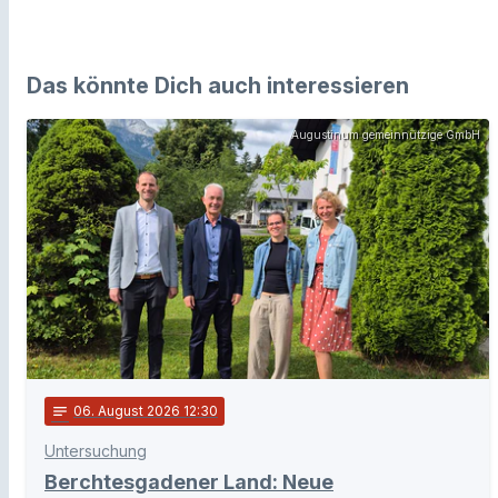
Das könnte Dich auch interessieren
Augustinum gemeinnützige GmbH
notes
06
. August 2026 12:30
Untersuchung
Berchtesgadener Land: Neue