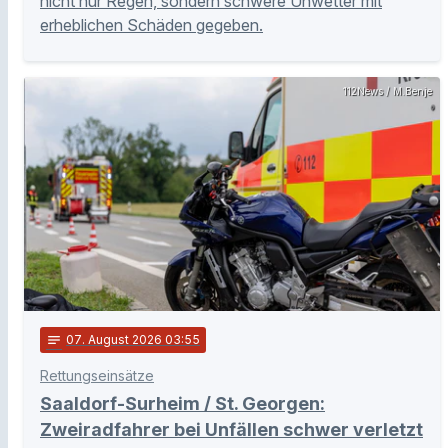
nicht nur Regen, sondern schwere Unwetter mit
erheblichen Schäden gegeben.
112News / M.Benje
notes
07
. August 2026 03:55
Rettungseinsätze
Saaldorf-Surheim / St. Georgen:
Zweiradfahrer bei Unfällen schwer verletzt