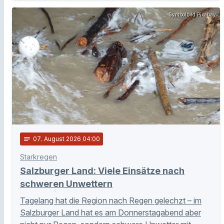
Symbolbild Pixabay
notes
07
. August 2026 04:00
Starkregen
Salzburger Land: Viele Einsätze nach
schweren Unwettern
Tagelang hat die Region nach Regen gelechzt – im
Salzburger Land hat es am Donnerstagabend aber