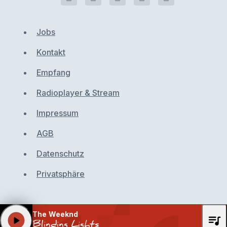
Jobs
Kontakt
Empfang
Radioplayer & Stream
Impressum
AGB
Datenschutz
Privatsphäre
The Weeknd
queue_music
play_arrow
Blinding Lights