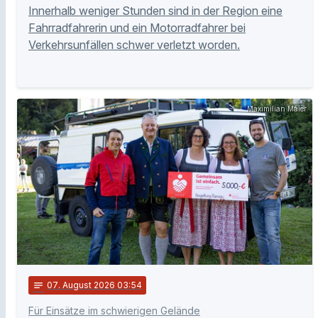
Innerhalb weniger Stunden sind in der Region eine
Fahrradfahrerin und ein Motorradfahrer bei
Verkehrsunfällen schwer verletzt worden.
Maximilian Maier
notes
07
. August 2026 03:54
Für Einsätze im schwierigen Gelände