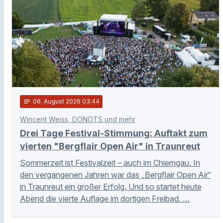
notes
06
. August 2026 03:44
Wincent Weiss, DONOTS und mehr
Drei Tage Festival-Stimmung: Auftakt zum
vierten "Bergflair Open Air" in Traunreut
Sommerzeit ist Festivalzeit – auch im Chiemgau. In
den vergangenen Jahren war das „Bergflair Open Air“
in Traunreut ein großer Erfolg. Und so startet heute
Abend die vierte Auflage im dortigen Freibad. …