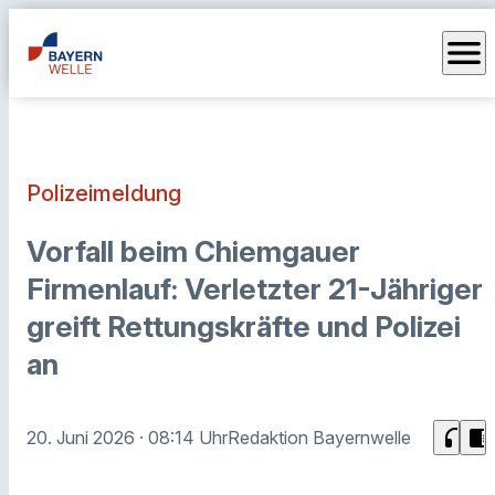
menu
Polizeimeldung
Vorfall beim Chiemgauer
Firmenlauf: Verletzter 21-Jähriger
greift Rettungskräfte und Polizei
an
headphones
chrome_reader_mode
20. Juni 2026
· 08:14 Uhr
Redaktion Bayernwelle