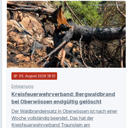
Feuerwehr Oberwössen
notes
05
. August 2026 18:10
Entwarnung
Kreisfeuerwehrverband: Bergwaldbrand
bei Oberwössen endgültig gelöscht
Der Waldbrandeinsatz in Oberwössen ist nach einer
Woche vollständig beendet. Das hat der
Kreisfeuerwehrverband Traunstein am