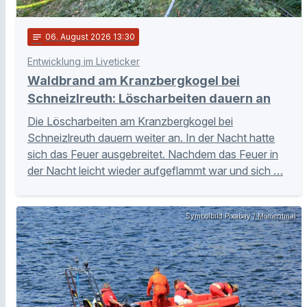
notes
06
. August 2026 13:30
Entwicklung im Liveticker
Waldbrand am Kranzbergkogel bei
Schneizlreuth: Löscharbeiten dauern an
Die Löscharbeiten am Kranzbergkogel bei
Schneizlreuth dauern weiter an. In der Nacht hatte
sich das Feuer ausgebreitet. Nachdem das Feuer in
der Nacht leicht wieder aufgeflammt war und sich …
Symbolbild Pixabay / Momentmal