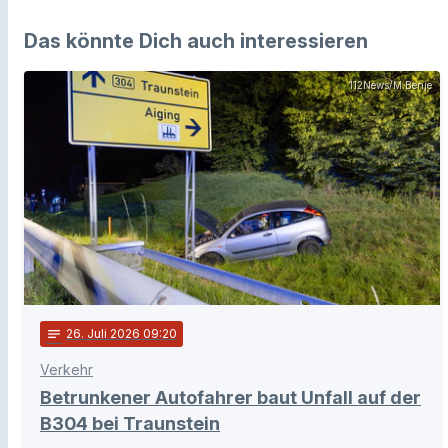
Das könnte Dich auch interessieren
112News/M.Benje
notes
26
. Juli 2026 09:20
Verkehr
Betrunkener Autofahrer baut Unfall auf der
B304 bei Traunstein