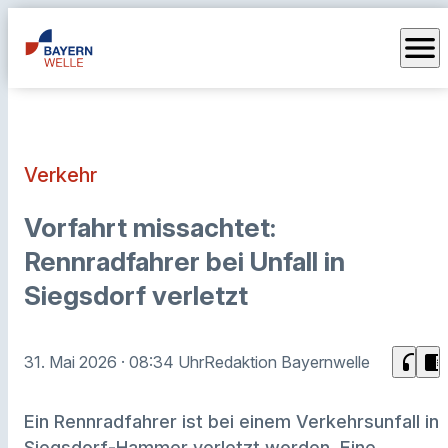
menu
Verkehr
Vorfahrt missachtet:
Rennradfahrer bei Unfall in
Siegsdorf verletzt
headphones
chrome_reader_mode
31. Mai 2026
· 08:34 Uhr
Redaktion Bayernwelle
Ein Rennradfahrer ist bei einem Verkehrsunfall in
Siegsdorf-Hammer verletzt worden. Eine