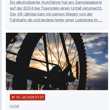
Ein alkoholisierter Autofahrer hat am Samstagabend
auf der B304 bei Traunstein einen Unfall verursacht.
Der 46-Jährige kam mit seinem Wagen von der
Fahrbahn ab und landete hinter einer Leitplanke im …
Symbolbild Pixabay
notes
25
. Juli 2026 07:37
Unfall