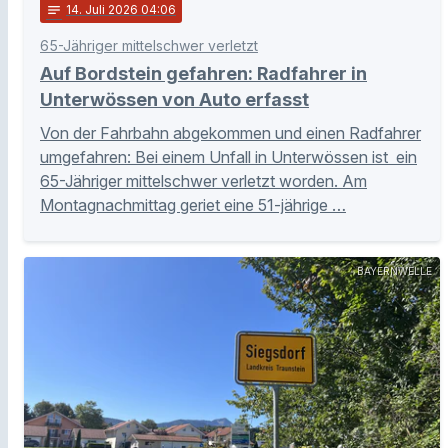
notes
14
. Juli 2026 04:06
65-Jähriger mittelschwer verletzt
Auf Bordstein gefahren: Radfahrer in
Unterwössen von Auto erfasst
Von der Fahrbahn abgekommen und einen Radfahrer
umgefahren: Bei einem Unfall in Unterwössen ist ein
65-Jähriger mittelschwer verletzt worden. Am
Montagnachmittag geriet eine 51-jährige …
BAYERNWELLE