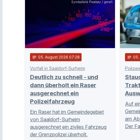
Symbolbild Pixabay / geralt
notes
05
. August 2026 07:28
notes
05
Vorfall in Saaldorf-Surheim
Polizei
Deutlich zu schnell - und
Stau
dann überholt ein Raser
Trakt
ausgerechnet ein
Ausw
Polizeifahrzeug
Auf ei
Gemei
Ein Raser hat im Gemeindegebiet
am Abe
von Saaldorf-Surheim
Der Fa
ausgerechnet ein ziviles Fahrzeug
der Grenzpolizei überholt.