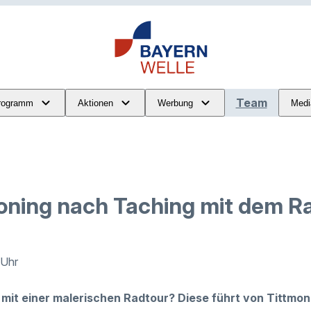
Team
rogramm
Aktionen
Werbung
Medi
oning nach Taching mit dem R
 Uhr
mit einer malerischen Radtour? Diese führt von Tittmo