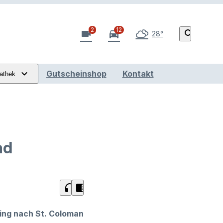
2
12
videocam
directions_car
search
28°
Gutscheinshop
Kontakt
athek
ad
headphones
chrome_reader_mode
ning nach St. Coloman