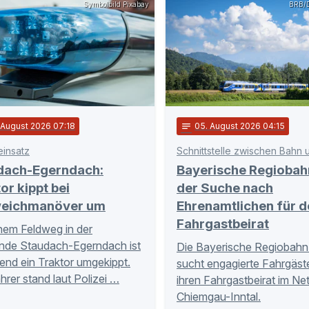
Symbolbild Pixabay
BRB/D
. August 2026 07:18
notes
05
. August 2026 04:15
einsatz
dach-Egerndach:
Bayerische Regiobah
or kippt bei
der Suche nach
eichmanöver um
Ehrenamtlichen für d
Fahrgastbeirat
nem Feldweg in der
nde Staudach-Egerndach ist
Die Bayerische Regiobahn
nd ein Traktor umgekippt.
sucht engagierte Fahrgäste
hrer stand laut Polizei …
ihren Fahrgastbeirat im Ne
Chiemgau-Inntal.