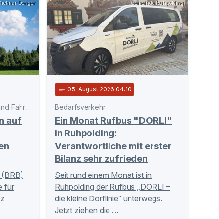
ietmar Denger
Gemeinde Ruhpolding
notes
05
. August 2026 04:10
Schnittstelle zwischen Bahn und Fahrgästen
Bedarfsverkehr
n auf
Ein Monat Rufbus "DORLI"
in Ruhpolding:
en
Verantwortliche mit erster
Bilanz sehr zufrieden
 (BRB)
Seit rund einem Monat ist in
 für
Ruhpolding der Rufbus „DORLI –
tz
die kleine Dorflinie“ unterwegs.
Jetzt ziehen die …