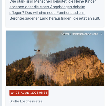
Wie stark sind Menschen belastet, die kleine Kinder
erziehen oder die einen Angehörigen daheim
pflegen? Das will eine neue Familienstudie im
Berchtesgadener Land herausfinden, die jetzt anläuft.
Gasser / Kreisfeuerwehrverband TS
notes
06
. August 2026 08:32
Große Löscheinsätze