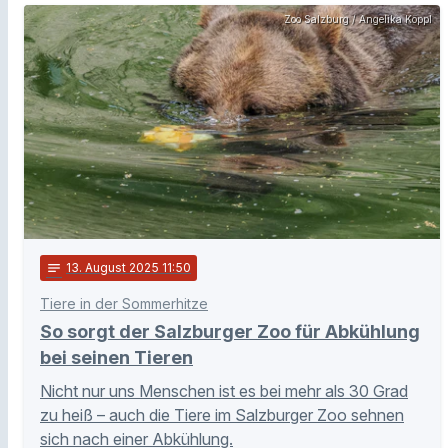
Zoo Salzburg / Angelika Köppl
notes
13
. August 2025 11:50
Tiere in der Sommerhitze
So sorgt der Salzburger Zoo für Abkühlung
bei seinen Tieren
Nicht nur uns Menschen ist es bei mehr als 30 Grad
zu heiß – auch die Tiere im Salzburger Zoo sehnen
sich nach einer Abkühlung.