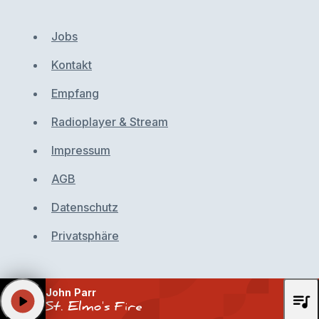
Jobs
Kontakt
Empfang
Radioplayer & Stream
Impressum
AGB
Datenschutz
Privatsphäre
John Parr
queue_music
play_arrow
St. Elmo's Fire