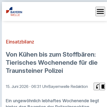
menu
Einsatzbilanz
Von Kühen bis zum Stoffbären:
Tierisches Wochenende für die
Traunsteiner Polizei
headphones
chrome_reader_mode
15. Juni 2026
· 06:31 Uhr
Bayernwelle Redaktion
Ein ungewöhnlich lebhaftes Wochenende liegt
hinter den Beamten der Polizeiinspektion