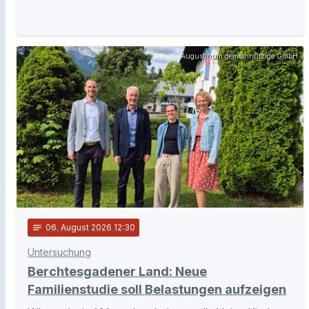
Augustinum gemeinnützige GmbH
notes
06
. August 2026 12:30
Untersuchung
Berchtesgadener Land: Neue
Familienstudie soll Belastungen aufzeigen