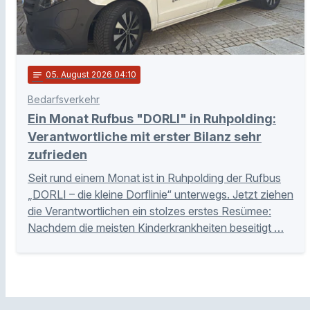
notes
05
. August 2026 04:10
Bedarfsverkehr
Ein Monat Rufbus "DORLI" in Ruhpolding:
Verantwortliche mit erster Bilanz sehr
zufrieden
Seit rund einem Monat ist in Ruhpolding der Rufbus
„DORLI – die kleine Dorflinie“ unterwegs. Jetzt ziehen
die Verantwortlichen ein stolzes erstes Resümee:
Nachdem die meisten Kinderkrankheiten beseitigt …