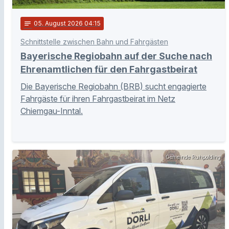
notes
05
. August 2026 04:15
Schnittstelle zwischen Bahn und Fahrgästen
Bayerische Regiobahn auf der Suche nach
Ehrenamtlichen für den Fahrgastbeirat
Die Bayerische Regiobahn (BRB) sucht engagierte
Fahrgäste für ihren Fahrgastbeirat im Netz
Chiemgau-Inntal.
Gemeinde Ruhpolding