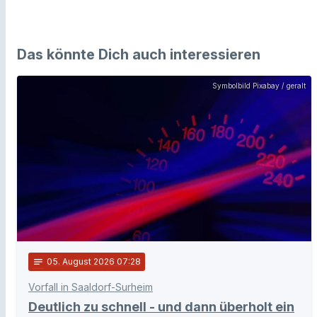
Das könnte Dich auch interessieren
Symbolbild Pixabay / geralt
notes
05
. August 2026 07:28
Vorfall in Saaldorf-Surheim
Deutlich zu schnell - und dann überholt ein