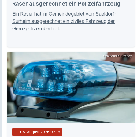
Raser ausgerechnet ein Polizeifahrzeug
Ein Raser hat im Gemeindegebiet von Saaldorf-
Surheim ausgerechnet ein ziviles Fahrzeug der
Grenzpolizei überholt.
Symbolbild Pixabay
notes
05
. August 2026 07:18