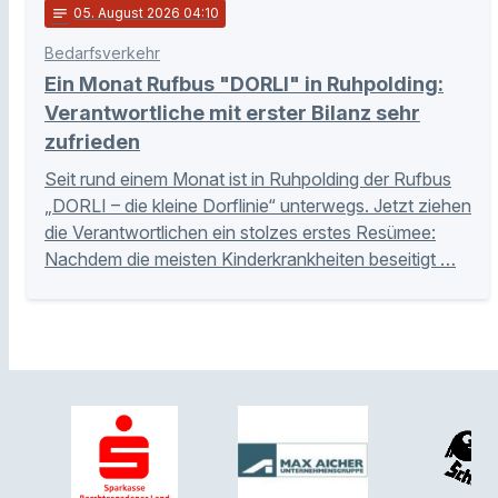
notes
05
. August 2026 04:10
Bedarfsverkehr
Ein Monat Rufbus "DORLI" in Ruhpolding:
Verantwortliche mit erster Bilanz sehr
zufrieden
Seit rund einem Monat ist in Ruhpolding der Rufbus
„DORLI – die kleine Dorflinie“ unterwegs. Jetzt ziehen
die Verantwortlichen ein stolzes erstes Resümee:
Nachdem die meisten Kinderkrankheiten beseitigt …