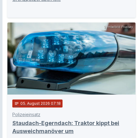
Symbolbild Pixabay
notes
05
. August 2026 07:18
Polizeieinsatz
Staudach-Egerndach: Traktor kippt bei
Ausweichmanöver um