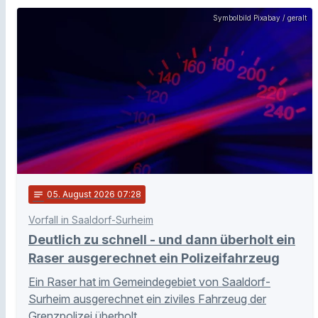
Symbolbild Pixabay / geralt
notes
05
. August 2026 07:28
Vorfall in Saaldorf-Surheim
Deutlich zu schnell - und dann überholt ein
Raser ausgerechnet ein Polizeifahrzeug
Ein Raser hat im Gemeindegebiet von Saaldorf-
Surheim ausgerechnet ein ziviles Fahrzeug der
Grenzpolizei überholt.