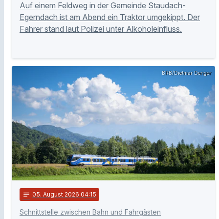
Auf einem Feldweg in der Gemeinde Staudach-
Egerndach ist am Abend ein Traktor umgekippt. Der
Fahrer stand laut Polizei unter Alkoholeinfluss.
BRB/Dietmar Denger
notes
05
. August 2026 04:15
Schnittstelle zwischen Bahn und Fahrgästen