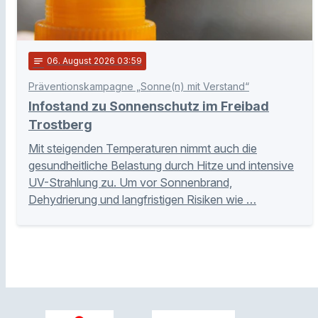
notes
06
. August 2026 03:59
Präventionskampagne „Sonne(n) mit Verstand“
Infostand zu Sonnenschutz im Freibad
Trostberg
Mit steigenden Temperaturen nimmt auch die
gesundheitliche Belastung durch Hitze und intensive
UV-Strahlung zu. Um vor Sonnenbrand,
Dehydrierung und langfristigen Risiken wie …