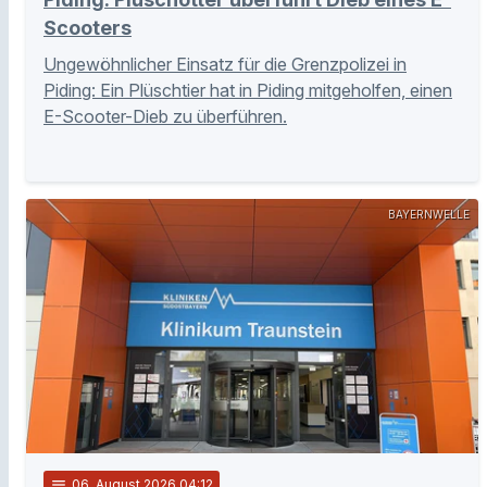
Scooters
Ungewöhnlicher Einsatz für die Grenzpolizei in
Piding: Ein Plüschtier hat in Piding mitgeholfen, einen
E-Scooter-Dieb zu überführen.
BAYERNWELLE
notes
06
. August 2026 04:12