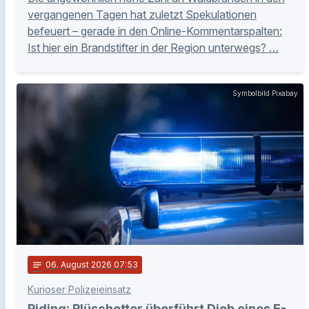
vergangenen Tagen hat zuletzt Spekulationen
befeuert – gerade in den Online-Kommentarspalten:
Ist hier ein Brandstifter in der Region unterwegs? …
Symbolbild Pixabay
notes
06
. August 2026 07:53
Kurioser Polizeieinsatz
Piding: Plüschotter überführt Dieb eines E-