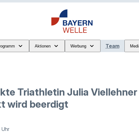
Team
rogramm
Aktionen
Werbung
Medi
te Triathletin Julia Viellehne
t wird beerdigt
2 Uhr