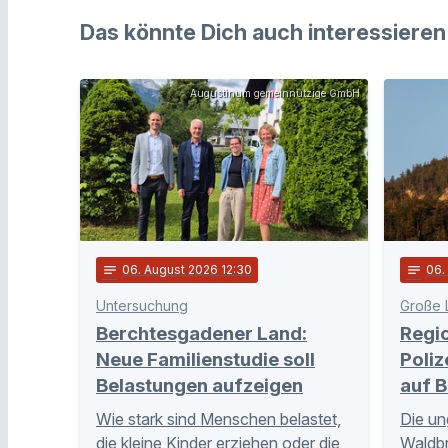
Das könnte Dich auch interessieren
Augustinum gemeinnützige GmbH
notes
06
. August 2026 12:30
notes
06
Untersuchung
Große 
Berchtesgadener Land:
Regi
Neue Familienstudie soll
Poliz
Belastungen aufzeigen
auf B
Wie stark sind Menschen belastet,
Die un
die kleine Kinder erziehen oder die
Waldb