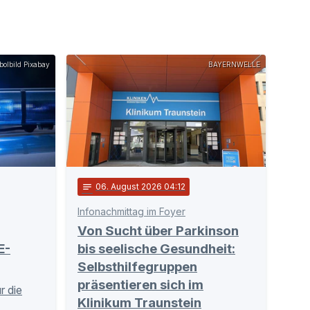
olbild Pixabay
BAYERNWELLE
notes
06
. August 2026 04:12
Infonachmittag im Foyer
Von Sucht über Parkinson
E-
bis seelische Gesundheit:
Selbsthilfegruppen
präsentieren sich im
r die
Klinikum Traunstein