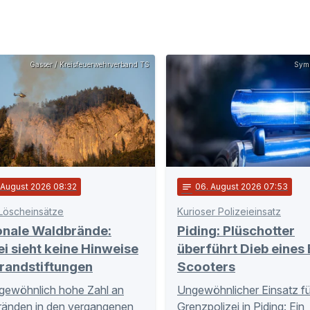
Gasser / Kreisfeuerwehrverband TS
Symb
. August 2026 08:32
notes
06
. August 2026 07:53
Löscheinsätze
Kurioser Polizeieinsatz
onale Waldbrände:
Piding: Plüschotter
ei sieht keine Hinweise
überführt Dieb eines 
randstiftungen
Scooters
gewöhnlich hohe Zahl an
Ungewöhnlicher Einsatz fü
ränden in den vergangenen
Grenzpolizei in Piding: Ein