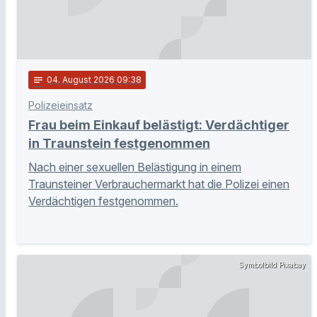
notes
04
. August 2026 09:38
Polizeieinsatz
Frau beim Einkauf belästigt: Verdächtiger
in Traunstein festgenommen
Nach einer sexuellen Belästigung in einem
Traunsteiner Verbrauchermarkt hat die Polizei einen
Verdächtigen festgenommen.
Symbolbild Pixabay