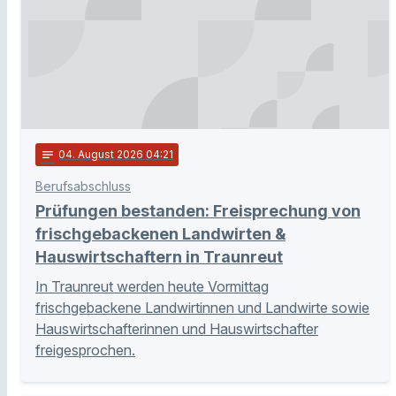
notes
04
. August 2026 04:21
Berufsabschluss
Prüfungen bestanden: Freisprechung von
frischgebackenen Landwirten &
Hauswirtschaftern in Traunreut
In Traunreut werden heute Vormittag
frischgebackene Landwirtinnen und Landwirte sowie
Hauswirtschafterinnen und Hauswirtschafter
freigesprochen.