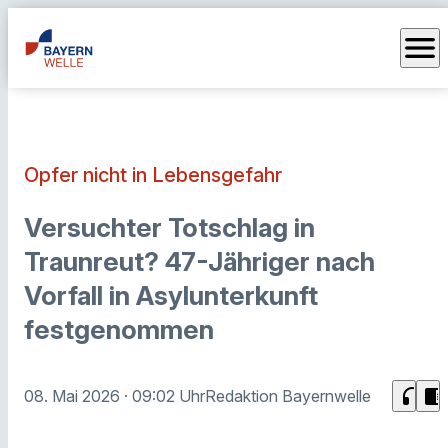
menu
Opfer nicht in Lebensgefahr
Versuchter Totschlag in
Traunreut? 47-Jähriger nach
Vorfall in Asylunterkunft
festgenommen
headphones
chrome_reader_mode
08. Mai 2026
· 09:02 Uhr
Redaktion Bayernwelle