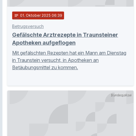
notes
01
. Oktober 2025 06:39
Betrugsversuch
Gefälschte Arztrezepte in Traunsteiner
Apotheken aufgeflogen
Mit gefälschten Rezepten hat ein Mann am Dienstag
in Traunstein versucht, in Apotheken an
Betäubungsmittel zu kommen.
Bundespolizei