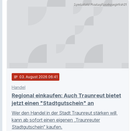
Symbolbild Pixabay/boutiquegirlish21
notes
03
. August 2026 06:41
Handel
Regional einkaufen: Auch Traunreut bietet
jetzt einen "Stadtgutschein" an
Wer den Handel in der Stadt Traunreut stärken will,
kann ab sofort einen eigenen „Traunreuter
Stadtgutschein“ kaufen.