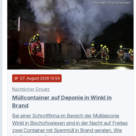
Feuerwehr Bischofswiesen
notes
07
. August 2026 13:54
Nächtlicher Einsatz
Müllcontainer auf Deponie in Winkl in
Brand
Bei einer Schrottfirma im Bereich der Mülldeponie
Winkl in Bischofswiesen sind in der Nacht auf Freitag
zwei Container mit Sperrmüll in Brand geraten. Wie