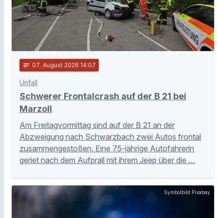
notes
07
. August 2026 14:07
Unfall
Schwerer Frontalcrash auf der B 21 bei
Marzoll
Am Freitagvormittag sind auf der B 21 an der
Abzweigung nach Schwarzbach zwei Autos frontal
zusammengestoßen. Eine 75-jährige Autofahrerin
geriet nach dem Aufprall mit ihrem Jeep über die …
Symbolbild Pixabay