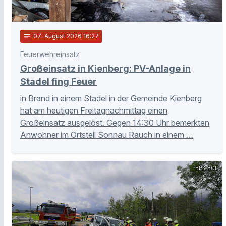
notes
07
. August 2026 16:27
Feuerwehreinsatz
Großeinsatz in Kienberg: PV-Anlage in
Stadel fing Feuer
in Brand in einem Stadel in der Gemeinde Kienberg
hat am heutigen Freitagnachmittag einen
Großeinsatz ausgelöst. Gegen 14:30 Uhr bemerkten
Anwohner im Ortsteil Sonnau Rauch in einem …
BRK BGL