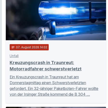
notes
07
. August 2026 14:02
Unfall
Kreuzungscrash in Traunreut:
Motorradfahrer schwerstverletzt
Ein Kreuzungscrash in Traunreut hat am
Donnerstagmittag einen Schwerstverletzten
gefordert. Ein 32-jähriger Paketboten-Fahrer wollte
von der Irsinger Straße kommend die B 304 …