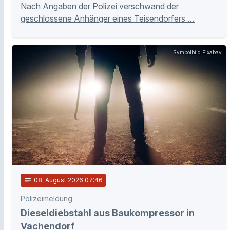
Nach Angaben der Polizei verschwand der
geschlossene Anhänger eines Teisendorfers …
Symbolbild Pixabay
notes
08
. August 2026 07:46
Polizeimeldung
Dieseldiebstahl aus Baukompressor in
Vachendorf