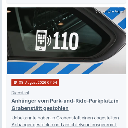
© Bayerische Polizei
notes
08
. August 2026 07:54
Diebstahl
Anhänger vom Park-and-Ride-Parkplatz in
Grabenstätt gestohlen
Unbekannte haben in Grabenstätt einen abgestellten
Anhänger gestohlen und anschließend ausgeräumt.