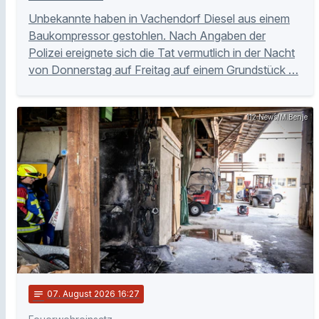
Unbekannte haben in Vachendorf Diesel aus einem
Baukompressor gestohlen. Nach Angaben der
Polizei ereignete sich die Tat vermutlich in der Nacht
von Donnerstag auf Freitag auf einem Grundstück …
112 News/M.Benje
notes
07
. August 2026 16:27