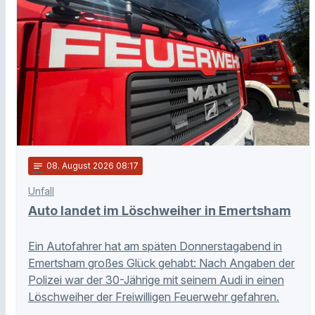
notes
08
. August 2026 08:17
Unfall
Auto landet im Löschweiher in Emertsham
Ein Autofahrer hat am späten Donnerstagabend in
Emertsham großes Glück gehabt: Nach Angaben der
Polizei war der 30-Jährige mit seinem Audi in einen
Löschweiher der Freiwilligen Feuerwehr gefahren.