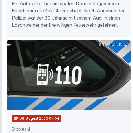
Ein Autofahrer hat am späten Donnerstagabend in
Emertsham großes Glück gehabt: Nach Angaben der
Polizei war der 30-Jährige mit seinem Audi in einen
Löschweiher der Freiwilligen Feuerwehr gefahren.
© Bayerische Polizei
notes
08
. August 2026 07:54
Diebstahl