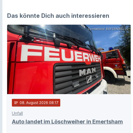
Das könnte Dich auch interessieren
Symbolbild/ BAYERNWELLE
notes
08
. August 2026 08:17
Unfall
Auto landet im Löschweiher in Emertsham