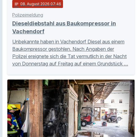
notes
08
. August 2026 07:46
Polizeimeldung
Dieseldiebstahl aus Baukompressor in
Vachendorf
Unbekannte haben in Vachendorf Diesel aus einem
Baukompressor gestohlen. Nach Angaben der
Polizei ereignete sich die Tat vermutlich in der Nacht
von Donnerstag auf Freitag auf einem Grundstück …
112 News/M.Benje