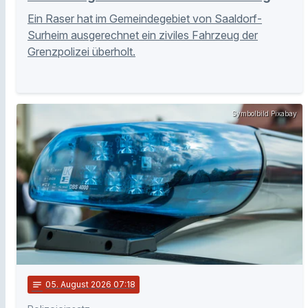
Ein Raser hat im Gemeindegebiet von Saaldorf-
Surheim ausgerechnet ein ziviles Fahrzeug der
Grenzpolizei überholt.
Symbolbild Pixabay
notes
05
. August 2026 07:18