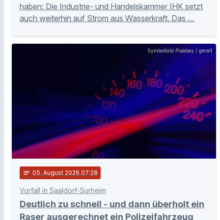
haben: Die Industrie- und Handelskammer IHK setzt
auch weiterhin auf Strom aus Wasserkraft. Das …
Symbolbild Pixabay / geralt
notes
05
. August 2026 07:28
Vorfall in Saaldorf-Surheim
Deutlich zu schnell - und dann überholt ein
Raser ausgerechnet ein Polizeifahrzeug