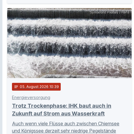
Symbolbild Pixabay / Hans
notes
05
. August 2026 10:39
Energieversorgung
Trotz Trockenphase: IHK baut auch in
Zukunft auf Strom aus Wasserkraft
Auch wenn viele Flüsse auch zwischen Chiemsee
und Königssee derzeit sehr niedrige Pegelstände