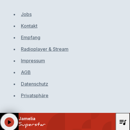
Jobs
Kontakt
Empfang
Radioplayer & Stream
Impressum
AGB
Datenschutz
Privatsphäre
Jamelia
queue_music
play_arrow
Superstar