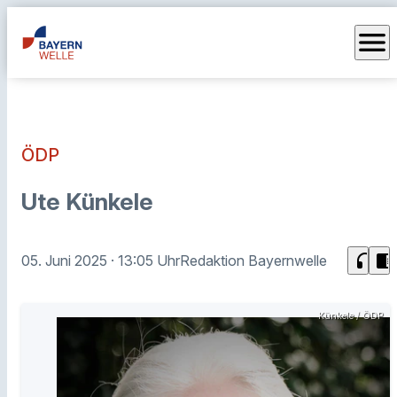
menu
ÖDP
Ute Künkele
headphones
chrome_reader_mode
05. Juni 2025
· 13:05 Uhr
Redaktion Bayernwelle
Künkele / ÖDP