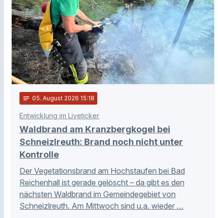
notes
05
. August 2026 15:18
Entwicklung im Liveticker
Waldbrand am Kranzbergkogel bei
Schneizlreuth: Brand noch nicht unter
Kontrolle
Der Vegetationsbrand am Hochstaufen bei Bad
Reichenhall ist gerade gelöscht – da gibt es den
nächsten Waldbrand im Gemeindegebiet von
Schneizlreuth. Am Mittwoch sind u.a. wieder …