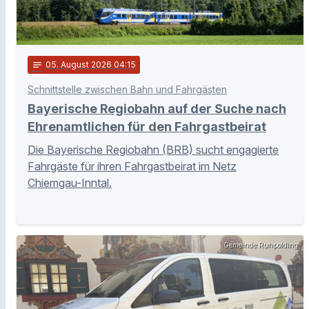
notes
05
. August 2026 04:15
Schnittstelle zwischen Bahn und Fahrgästen
Bayerische Regiobahn auf der Suche nach
Ehrenamtlichen für den Fahrgastbeirat
Die Bayerische Regiobahn (BRB) sucht engagierte
Fahrgäste für ihren Fahrgastbeirat im Netz
Chiemgau-Inntal.
Gemeinde Ruhpolding