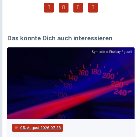
Das könnte Dich auch interessieren
Symbolbild Pixabay / geralt
notes
05
. August 2026 07:28