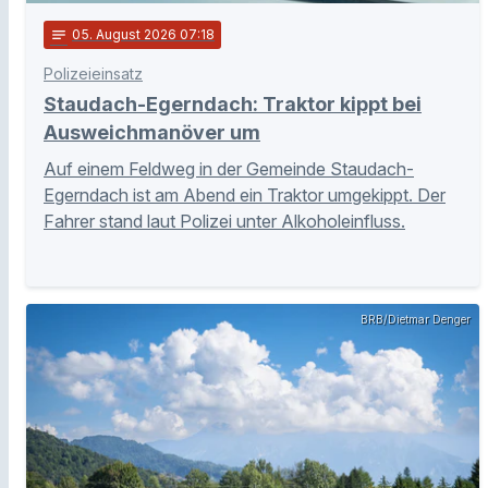
notes
05
. August 2026 07:18
Polizeieinsatz
Staudach-Egerndach: Traktor kippt bei
Ausweichmanöver um
Auf einem Feldweg in der Gemeinde Staudach-
Egerndach ist am Abend ein Traktor umgekippt. Der
Fahrer stand laut Polizei unter Alkoholeinfluss.
BRB/Dietmar Denger