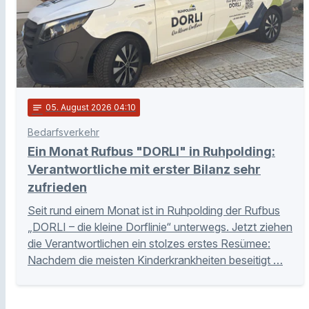
notes
05
. August 2026 04:10
Bedarfsverkehr
Ein Monat Rufbus "DORLI" in Ruhpolding:
Verantwortliche mit erster Bilanz sehr
zufrieden
Seit rund einem Monat ist in Ruhpolding der Rufbus
„DORLI – die kleine Dorflinie“ unterwegs. Jetzt ziehen
die Verantwortlichen ein stolzes erstes Resümee:
Nachdem die meisten Kinderkrankheiten beseitigt …