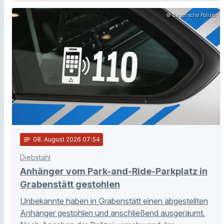
© Bayerische Polizei
notes
08
. August 2026 07:54
Diebstahl
Anhänger vom Park-and-Ride-Parkplatz in
Grabenstätt gestohlen
Unbekannte haben in Grabenstätt einen abgestellten
Anhänger gestohlen und anschließend ausgeräumt.