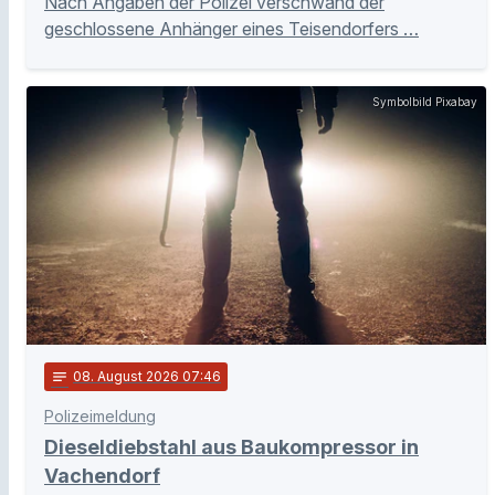
Nach Angaben der Polizei verschwand der
geschlossene Anhänger eines Teisendorfers …
Symbolbild Pixabay
notes
08
. August 2026 07:46
Polizeimeldung
Dieseldiebstahl aus Baukompressor in
Vachendorf