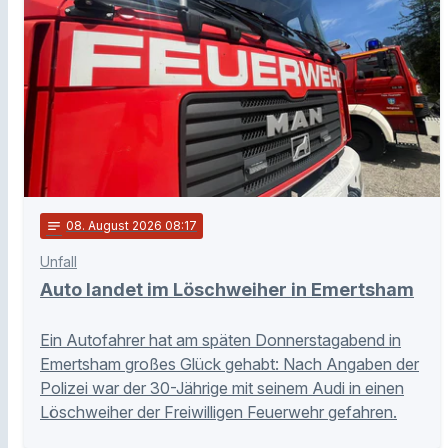
notes
08
. August 2026 08:17
Unfall
Auto landet im Löschweiher in Emertsham
Ein Autofahrer hat am späten Donnerstagabend in
Emertsham großes Glück gehabt: Nach Angaben der
Polizei war der 30-Jährige mit seinem Audi in einen
Löschweiher der Freiwilligen Feuerwehr gefahren.