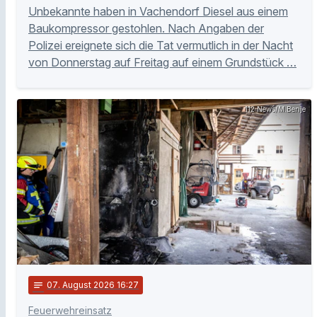
Unbekannte haben in Vachendorf Diesel aus einem
Baukompressor gestohlen. Nach Angaben der
Polizei ereignete sich die Tat vermutlich in der Nacht
von Donnerstag auf Freitag auf einem Grundstück …
112 News/M.Benje
notes
07
. August 2026 16:27
Feuerwehreinsatz