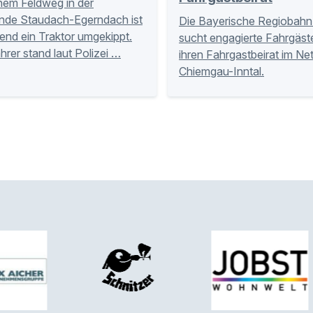
nem Feldweg in der
nde Staudach-Egerndach ist
Die Bayerische Regiobahn
nd ein Traktor umgekippt.
sucht engagierte Fahrgäste
hrer stand laut Polizei …
ihren Fahrgastbeirat im Ne
Chiemgau-Inntal.