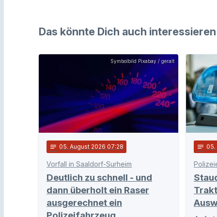
Das könnte Dich auch interessieren
Symbolbild Pixabay / geralt
notes
05
. August 2026 07:28
notes
05
Vorfall in Saaldorf-Surheim
Polizei
Deutlich zu schnell - und
Stau
dann überholt ein Raser
Trakt
ausgerechnet ein
Ausw
Polizeifahrzeug