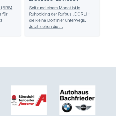
 (BRB)
Seit rund einem Monat ist in
 für
Ruhpolding der Rufbus „DORLI –
tz
die kleine Dorflinie“ unterwegs.
Jetzt ziehen die …