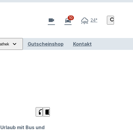
10
videocam
directions_car
search
24°
Gutscheinshop
Kontakt
athek
headphones
chrome_reader_mode
 Urlaub mit Bus und