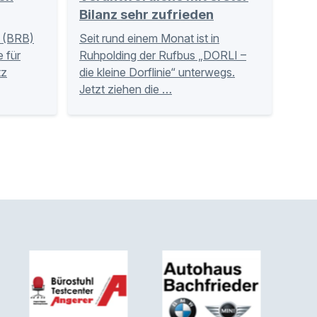
Bilanz sehr zufrieden
 (BRB)
Seit rund einem Monat ist in
 für
Ruhpolding der Rufbus „DORLI –
tz
die kleine Dorflinie“ unterwegs.
Jetzt ziehen die …