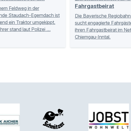
Fahrgastbeirat
nem Feldweg in der
nde Staudach-Egerndach ist
Die Bayerische Regiobahn
nd ein Traktor umgekippt.
sucht engagierte Fahrgäste
hrer stand laut Polizei …
ihren Fahrgastbeirat im Ne
Chiemgau-Inntal.