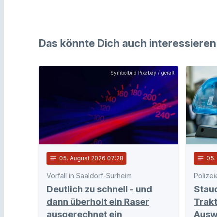
Das könnte Dich auch interessieren
Symbolbild Pixabay / geralt
notes
05
. August 2026 07:28
notes
05
Vorfall in Saaldorf-Surheim
Polizei
Deutlich zu schnell - und
Stau
dann überholt ein Raser
Trakt
ausgerechnet ein
Ausw