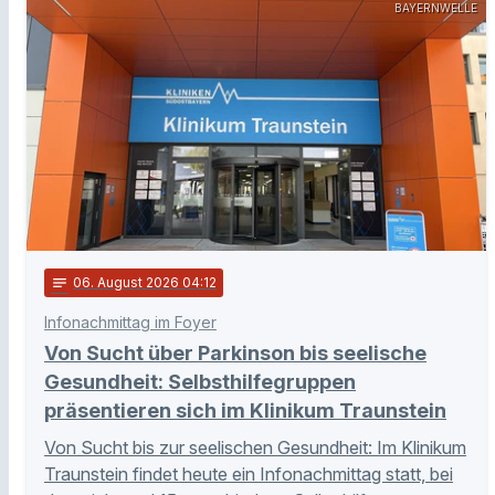
BAYERNWELLE
notes
06
. August 2026 04:12
Infonachmittag im Foyer
Von Sucht über Parkinson bis seelische
Gesundheit: Selbsthilfegruppen
präsentieren sich im Klinikum Traunstein
Von Sucht bis zur seelischen Gesundheit: Im Klinikum
Traunstein findet heute ein Infonachmittag statt, bei