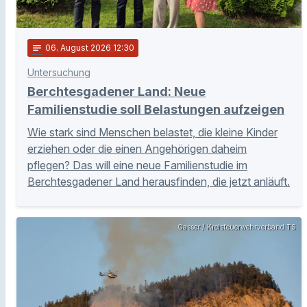
notes
06
. August 2026 12:30
Untersuchung
Berchtesgadener Land: Neue
Familienstudie soll Belastungen aufzeigen
Wie stark sind Menschen belastet, die kleine Kinder
erziehen oder die einen Angehörigen daheim
pflegen? Das will eine neue Familienstudie im
Berchtesgadener Land herausfinden, die jetzt anläuft.
Gasser / Kreisfeuerwehrverband TS