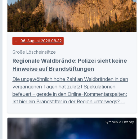
notes
06
. August 2026 08:32
Große Löscheinsätze
Regionale Waldbrände: Polizei sieht keine
Hinweise auf Brandstiftungen
Die ungewöhnlich hohe Zahl an Waldbränden in den
vergangenen Tagen hat zuletzt Spekulationen
befeuert – gerade in den Online-Kommentarspalten:
Ist hier ein Brandstifter in der Region unterwegs? …
Symbolbild Pixabay