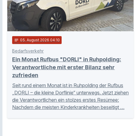
notes
05
. August 2026 04:10
Bedarfsverkehr
Ein Monat Rufbus "DORLI" in Ruhpolding:
Verantwortliche mit erster Bilanz sehr
zufrieden
Seit rund einem Monat ist in Ruhpolding der Rufbus
„DORLI – die kleine Dorflinie“ unterwegs. Jetzt ziehen
die Verantwortlichen ein stolzes erstes Resümee:
Nachdem die meisten Kinderkrankheiten beseitigt …