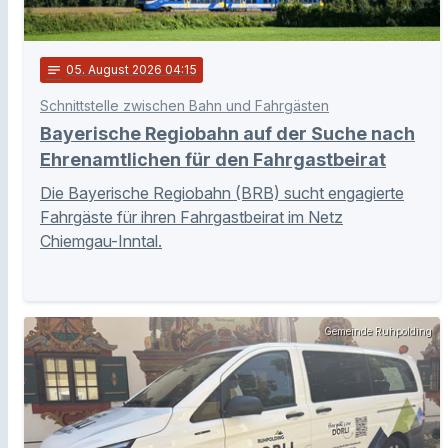
notes
05
. August 2026 04:15
Schnittstelle zwischen Bahn und Fahrgästen
Bayerische Regiobahn auf der Suche nach
Ehrenamtlichen für den Fahrgastbeirat
Die Bayerische Regiobahn (BRB) sucht engagierte
Fahrgäste für ihren Fahrgastbeirat im Netz
Chiemgau-Inntal.
Gemeinde Ruhpolding