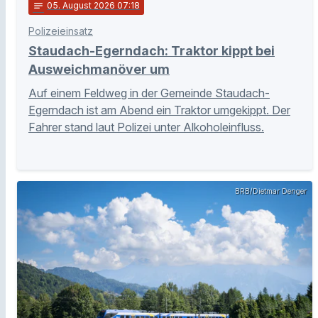
notes
05
. August 2026 07:18
Polizeieinsatz
Staudach-Egerndach: Traktor kippt bei
Ausweichmanöver um
Auf einem Feldweg in der Gemeinde Staudach-
Egerndach ist am Abend ein Traktor umgekippt. Der
Fahrer stand laut Polizei unter Alkoholeinfluss.
BRB/Dietmar Denger