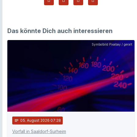
Das könnte Dich auch interessieren
Symbolbild Pixabay / geralt
notes
05
. August 2026 07:28
Vorfall in Saaldorf-Surheim