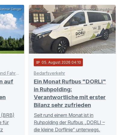
ietmar Denger
Gemeinde Ruhpolding
notes
05
. August 2026 04:10
Schnittstelle zwischen Bahn und Fahrgästen
Bedarfsverkehr
n auf
Ein Monat Rufbus "DORLI"
in Ruhpolding:
en
Verantwortliche mit erster
Bilanz sehr zufrieden
 (BRB)
Seit rund einem Monat ist in
 für
Ruhpolding der Rufbus „DORLI –
tz
die kleine Dorflinie“ unterwegs.