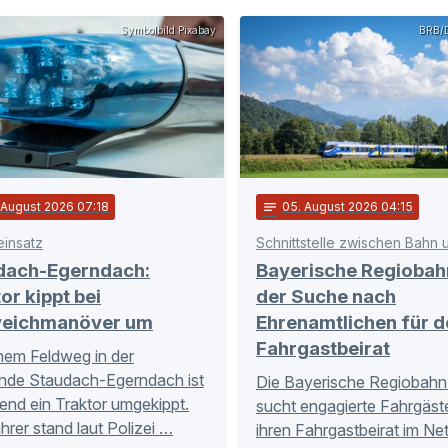
Symbolbild Pixabay
BRB/D
. August 2026 07:18
notes
05
. August 2026 04:15
einsatz
dach-Egerndach:
Bayerische Regiobah
or kippt bei
der Suche nach
eichmanöver um
Ehrenamtlichen für d
Fahrgastbeirat
nem Feldweg in der
nde Staudach-Egerndach ist
Die Bayerische Regiobahn
nd ein Traktor umgekippt.
sucht engagierte Fahrgäste
hrer stand laut Polizei …
ihren Fahrgastbeirat im Ne