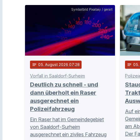
Symbolbild Pixabay / geralt
notes
05
. August 2026 07:28
notes
05
Vorfall in Saaldorf-Surheim
Polizei
Deutlich zu schnell - und
Stau
dann überholt ein Raser
Trakt
ausgerechnet ein
Ausw
Polizeifahrzeug
Auf ei
Gemei
Ein Raser hat im Gemeindegebiet
am Abe
von Saaldorf-Surheim
Der Fa
ausgerechnet ein ziviles Fahrzeug