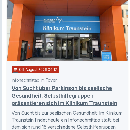
notes
06
. August 2026 04:12
Infonachmittag im Foyer
Von Sucht über Parkinson bis seelische
Gesundheit: Selbsthilfegruppen
präsentieren sich im Klinikum Traunstein
Von Sucht bis zur seelischen Gesundheit: Im Klinikum
Traunstein findet heute ein Infonachmittag statt, bei
dem sich rund 15 verschiedene Selbsthilfegruppen