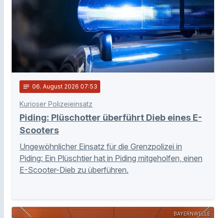
notes
06
. August 2026 07:53
Kurioser Polizeieinsatz
Piding: Plüschotter überführt Dieb eines E-
Scooters
Ungewöhnlicher Einsatz für die Grenzpolizei in
Piding: Ein Plüschtier hat in Piding mitgeholfen, einen
E-Scooter-Dieb zu überführen.
BAYERNWELLE