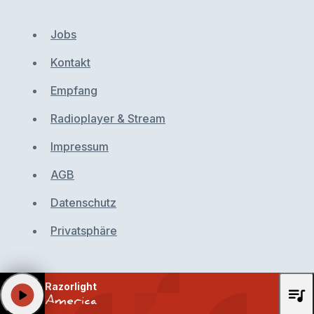
Jobs
Kontakt
Empfang
Radioplayer & Stream
Impressum
AGB
Datenschutz
Privatsphäre
Razorlight
queue_music
play_arrow
America