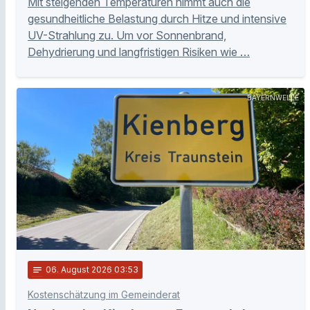
Mit steigenden Temperaturen nimmt auch die
gesundheitliche Belastung durch Hitze und intensive
UV-Strahlung zu. Um vor Sonnenbrand,
Dehydrierung und langfristigen Risiken wie …
BAYERNWELLE
notes
06
. August 2026 03:53
Kostenschätzung im Gemeinderat