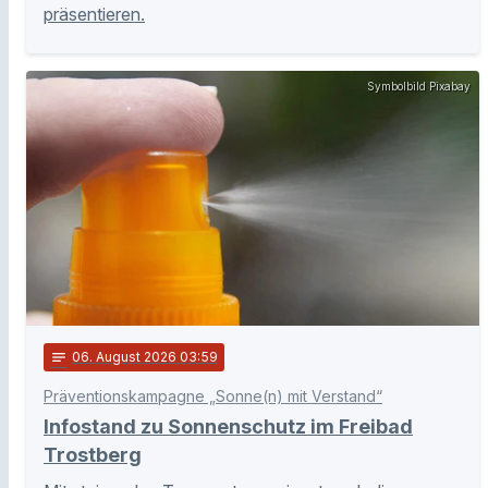
präsentieren.
Symbolbild Pixabay
notes
06
. August 2026 03:59
Präventionskampagne „Sonne(n) mit Verstand“
Infostand zu Sonnenschutz im Freibad
Trostberg