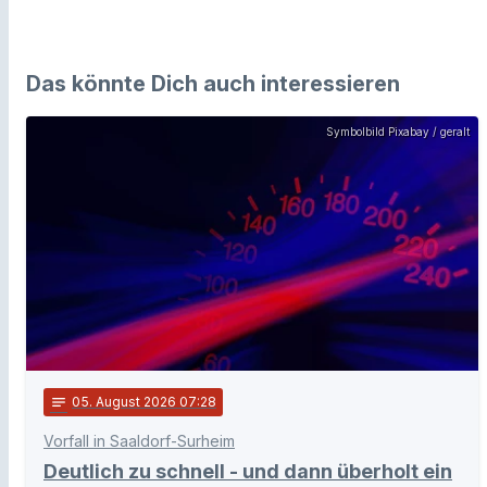
Das könnte Dich auch interessieren
Symbolbild Pixabay / geralt
notes
05
. August 2026 07:28
Vorfall in Saaldorf-Surheim
Deutlich zu schnell - und dann überholt ein