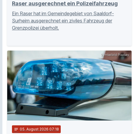
Raser ausgerechnet ein Polizeifahrzeug
Ein Raser hat im Gemeindegebiet von Saaldorf-
Surheim ausgerechnet ein ziviles Fahrzeug der
Grenzpolizei überholt.
Symbolbild Pixabay
notes
05
. August 2026 07:18