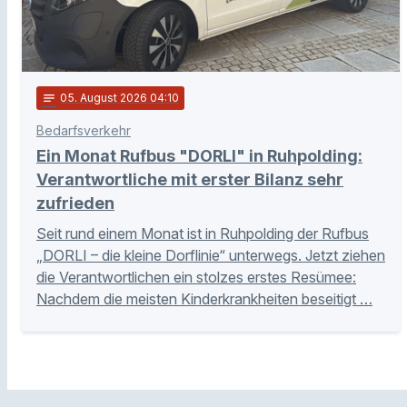
notes
05
. August 2026 04:10
Bedarfsverkehr
Ein Monat Rufbus "DORLI" in Ruhpolding:
Verantwortliche mit erster Bilanz sehr
zufrieden
Seit rund einem Monat ist in Ruhpolding der Rufbus
„DORLI – die kleine Dorflinie“ unterwegs. Jetzt ziehen
die Verantwortlichen ein stolzes erstes Resümee:
Nachdem die meisten Kinderkrankheiten beseitigt …