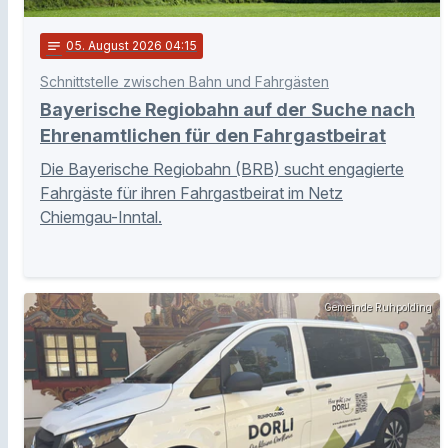
notes
05
. August 2026 04:15
Schnittstelle zwischen Bahn und Fahrgästen
Bayerische Regiobahn auf der Suche nach
Ehrenamtlichen für den Fahrgastbeirat
Die Bayerische Regiobahn (BRB) sucht engagierte
Fahrgäste für ihren Fahrgastbeirat im Netz
Chiemgau-Inntal.
Gemeinde Ruhpolding