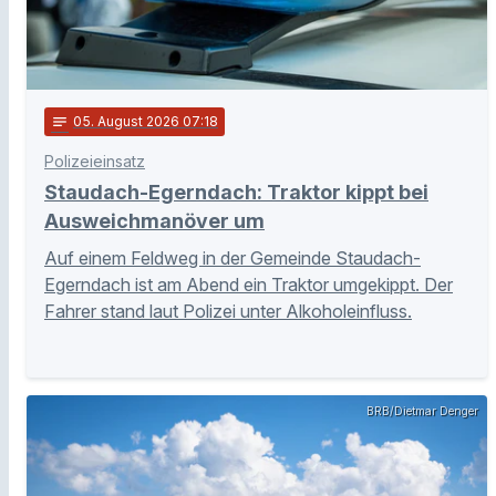
notes
05
. August 2026 07:18
Polizeieinsatz
Staudach-Egerndach: Traktor kippt bei
Ausweichmanöver um
Auf einem Feldweg in der Gemeinde Staudach-
Egerndach ist am Abend ein Traktor umgekippt. Der
Fahrer stand laut Polizei unter Alkoholeinfluss.
BRB/Dietmar Denger