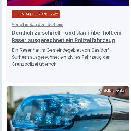
notes
05
. August 2026 07:28
Vorfall in Saaldorf-Surheim
Deutlich zu schnell - und dann überholt ein
Raser ausgerechnet ein Polizeifahrzeug
Ein Raser hat im Gemeindegebiet von Saaldorf-
Surheim ausgerechnet ein ziviles Fahrzeug der
Grenzpolizei überholt.
Symbolbild Pixabay