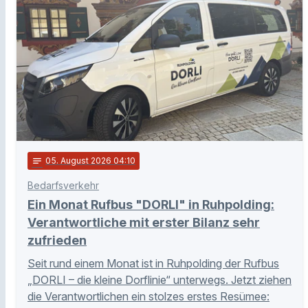
notes
05
. August 2026 04:10
Bedarfsverkehr
Ein Monat Rufbus "DORLI" in Ruhpolding:
Verantwortliche mit erster Bilanz sehr
zufrieden
Seit rund einem Monat ist in Ruhpolding der Rufbus
„DORLI – die kleine Dorflinie“ unterwegs. Jetzt ziehen
die Verantwortlichen ein stolzes erstes Resümee: