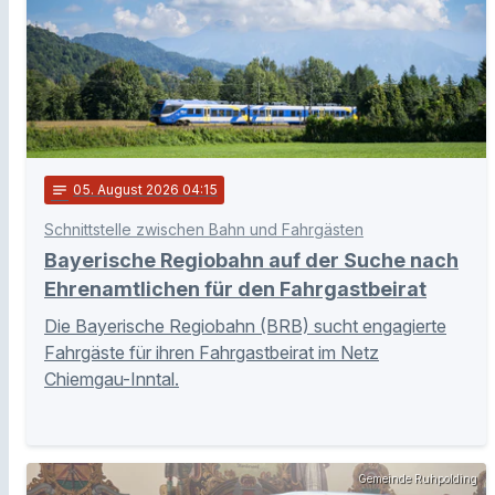
notes
05
. August 2026 04:15
Schnittstelle zwischen Bahn und Fahrgästen
Bayerische Regiobahn auf der Suche nach
Ehrenamtlichen für den Fahrgastbeirat
Die Bayerische Regiobahn (BRB) sucht engagierte
Fahrgäste für ihren Fahrgastbeirat im Netz
Chiemgau-Inntal.
Gemeinde Ruhpolding